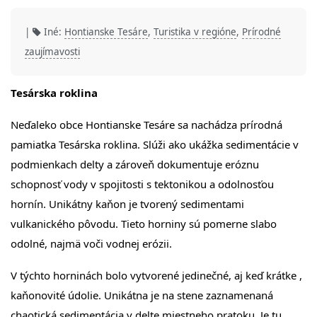
|
Iné:
Hontianske Tesáre
,
Turistika v regióne
,
Prírodné
zaujímavosti
Tesárska roklina
Neďaleko obce Hontianske Tesáre sa nachádza prírodná
pamiatka Tesárska roklina. Slúži ako ukážka sedimentácie v
podmienkach delty a zároveň dokumentuje eróznu
schopnosť vody v spojitosti s tektonikou a odolnosťou
hornín. Unikátny kaňon je tvorený sedimentami
vulkanického pôvodu. Tieto horniny sú pomerne slabo
odolné, najmä voči vodnej erózii.
V týchto horninách bolo vytvorené jedinečné, aj keď krátke ,
kaňonovité údolie. Unikátna je na stene zaznamenaná
chaotická sedimentácia v delte miestneho pratoku. Je tu