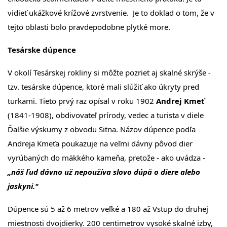
vidieť ukážkové krížové zvrstvenie. Je to doklad o tom, že v
tejto oblasti bolo pravdepodobne plytké more.
Tesárske dúpence
V okolí Tesárskej rokliny si môžte pozriet aj skalné skrýše -
tzv. tesárske dúpence, ktoré mali slúžiť ako úkryty pred
turkami. Tieto prvý raz opísal v roku 1902
Andrej Kmeť
(1841-1908), obdivovateľ prírody, vedec a turista v diele
Ďalšie výsku­my z obvodu Sitna. Názov dúpence podľa
Andreja Kmeťa poukazuje na veľmi dávny pôvod dier
vyrúbaných do mäkkého kameňa, pretože - ako uvádza -
„náš ľud dávno už nepoužíva slovo dúpä o diere alebo
jaskyni."
Dúpence sú 5 až 6 metrov veľké a 180 až Vstup do druhej
miestnosti dvojdierky. 200 centimetrov vysoké skalné izby,