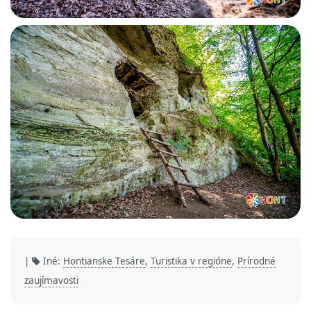
|
Iné:
Hontianske Tesáre
,
Turistika v regióne
,
Prírodné
zaujímavosti