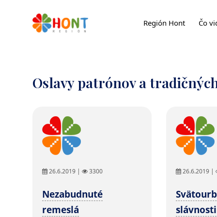
Región Hont
Čo vi
Oslavy patrónov a tradičnýc
26.6.2019 |
3300
26.6.2019 |
Nezabudnuté
Svätour
remeslá
slávnosti