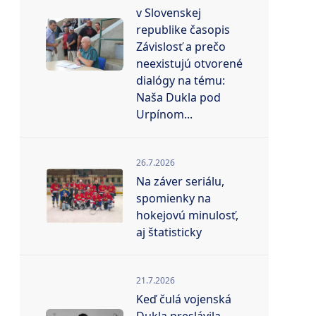
v Slovenskej
republike časopis
Závislosť a prečo
neexistujú otvorené
dialógy na tému:
Naša Dukla pod
Urpínom...
26.7.2026
Na záver seriálu,
spomienky na
hokejovú minulosť,
aj štatisticky
21.7.2026
Keď čulá vojenská