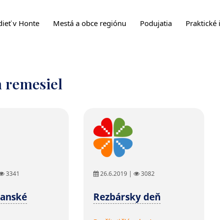
dieť v Honte
Mestá a obce regiónu
Podujatia
Praktické 
h remesiel
3341
26.6.2019 |
3082
banské
Rezbársky deň