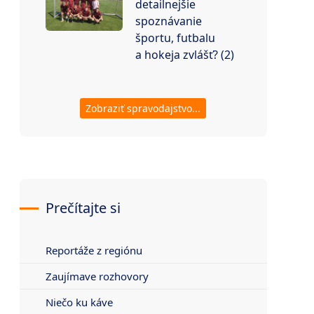
detailnejšie
spoznávanie
športu, futbalu
a hokeja zvlášť? (2)
Zobraziť spravodajstvo...
Prečítajte si
Reportáže z regiónu
Zaujímave rozhovory
Niečo ku káve