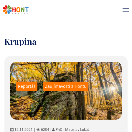
Krupina
Reportáž
Zaujímavosti z Hontu
12.11.2021 |
6204|
PhDr. Miroslav Lukáč