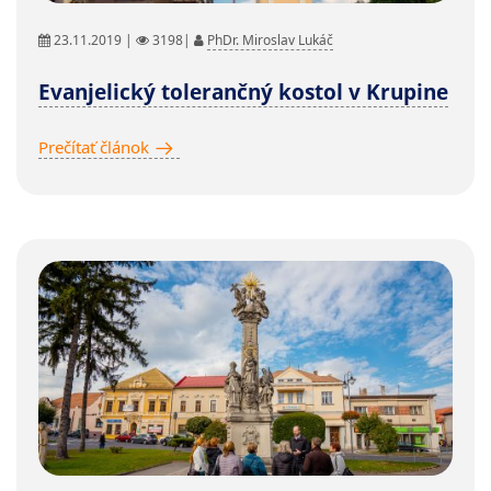
23.11.2019 |
3198|
PhDr. Miroslav Lukáč
Evanjelický tolerančný kostol v Krupine
Prečítať článok