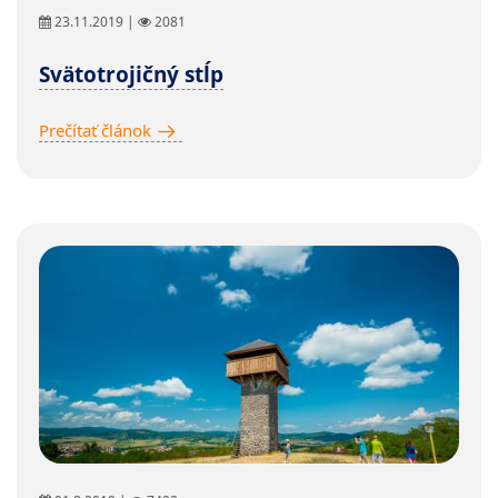
23.11.2019 |
2081
Svätotrojičný stĺp
Prečítať článok