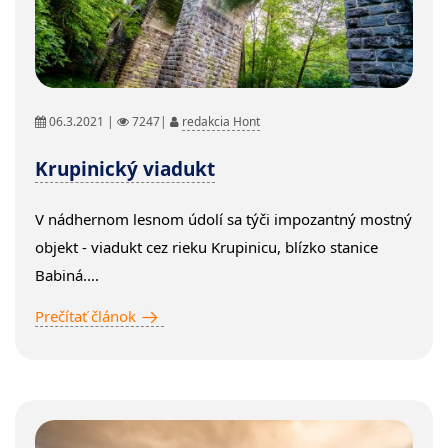
06.3.2021 |
7247|
redakcia Hont
Krupinický viadukt
V nádhernom lesnom údolí sa týči impozantný mostný
objekt - viadukt cez rieku Krupinicu, blízko stanice
Babiná....
Prečítať článok