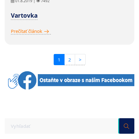
01.8.2019 |
7492
Vartovka
Prečítať článok
1
2
>