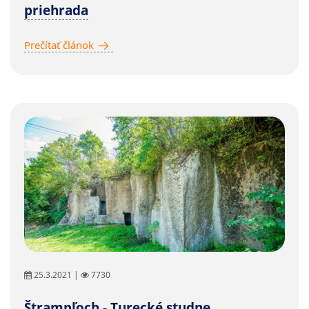
priehrada
Prečítať článok
25.3.2021 |
7730
Štrampľoch - Turecké studne