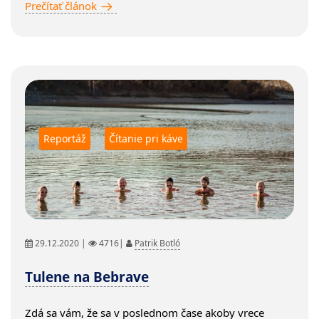
Prečítať článok
Reportáž
Čítanie pri káve
29.12.2020 |
4716|
Patrik Botló
Tulene na Bebrave
Zdá sa vám, že sa v poslednom čase akoby vrece