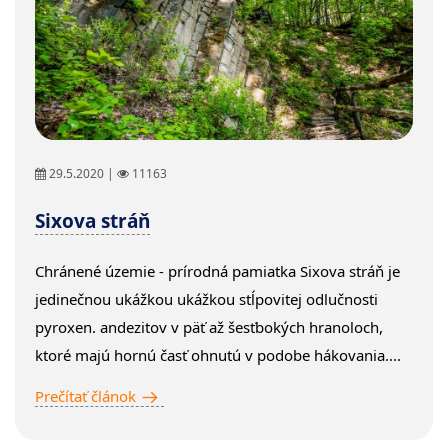
29.5.2020 |
11163
Sixova stráň
Chránené územie - prírodná pamiatka Sixova stráň je
jedinečnou ukážkou ukážkou stĺpovitej odlučnosti
pyroxen. andezitov v päť až šesťbokých hranoloch,
ktoré majú hornú časť ohnutú v podobe hákovania....
Prečítať článok