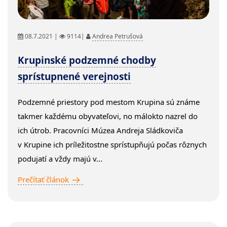
08.7.2021 |
9114|
Andrea Petrušová
Krupinské podzemné chodby
sprístupnené verejnosti
Podzemné priestory pod mestom Krupina sú známe
takmer každému obyvateľovi, no málokto nazrel do
ich útrob. Pracovníci Múzea Andreja Sládkoviča
v Krupine ich príležitostne sprístupňujú počas rôznych
podujatí a vždy majú v...
Prečítať článok