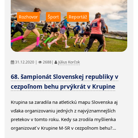
Rozhovor
Šport
Reportáž
31.12.2020 |
2688|
Július Korčok
68. šampionát Slovenskej republiky v
cezpoľnom behu prvýkrát v Krupine
Krupina sa zaradila na atletickú mapu Slovenska aj
vďaka organizovaniu jedných z najvýznamnejších
pretekov v tomto roku. Kedy sa zrodila myšlienka
organizovať v Krupine M-SR v cezpoľnom behu?...