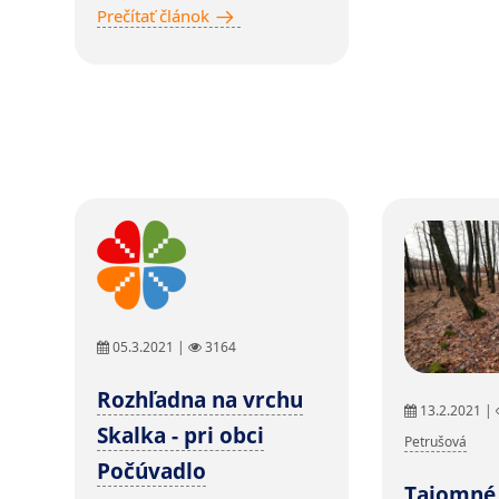
Prečítať článok
05.3.2021 |
3164
Rozhľadna na vrchu
13.2.2021 |
Skalka - pri obci
Petrušová
Počúvadlo
Tajomné 