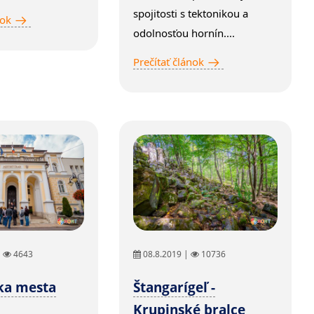
spojitosti s tektonikou a
nok
odolnosťou hornín....
Prečítať článok
|
4643
08.8.2019 |
10736
ka mesta
Štangarígeľ -
Krupinské bralce