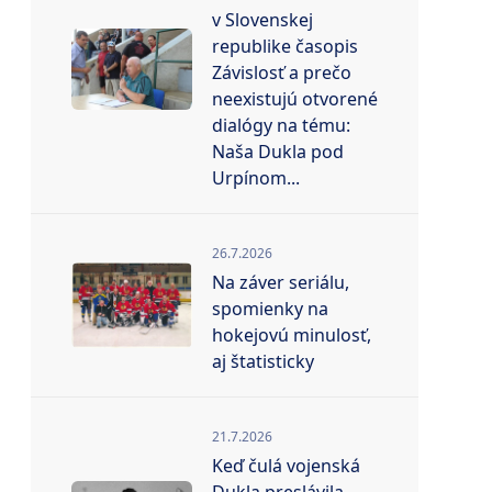
v Slovenskej
republike časopis
Závislosť a prečo
neexistujú otvorené
dialógy na tému:
Naša Dukla pod
Urpínom...
26.7.2026
Na záver seriálu,
spomienky na
hokejovú minulosť,
aj štatisticky
21.7.2026
Keď čulá vojenská