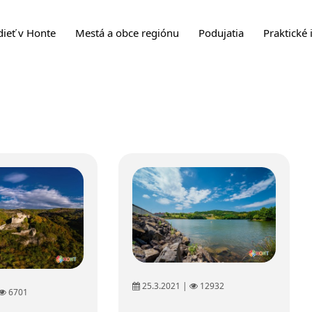
dieť v Honte
Mestá a obce regiónu
Podujatia
Praktické 
25.3.2021 |
12932
6701