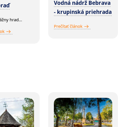
Vodná nádrž Bebrava
braď
- krupinská priehrada
žny hrad...
Prečítať článok
nok