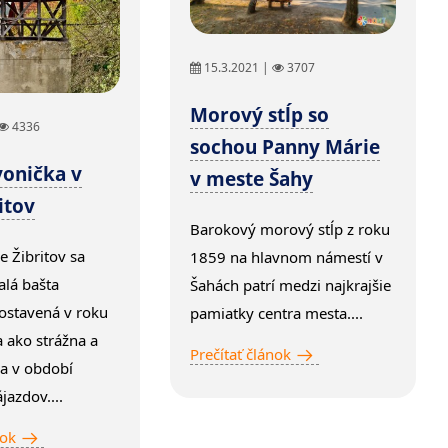
15.3.2021 |
3707
Morový stĺp so
4336
sochou Panny Márie
vonička v
v meste Šahy
itov
Barokový morový stĺp z roku
e Žibritov sa
1859 na hlavnom námestí v
lá bašta
Šahách patrí medzi najkrajšie
postavená v roku
pamiatky centra mesta....
a ako strážna a
Prečítať článok
a v období
jazdov....
nok