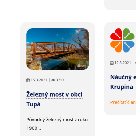
12.3.2021 |
Náučný 
15.3.2021 |
3717
Krupina
Železný most v obci
Prečítať člá
Tupá
Pôvodný železný most z roku
1900...