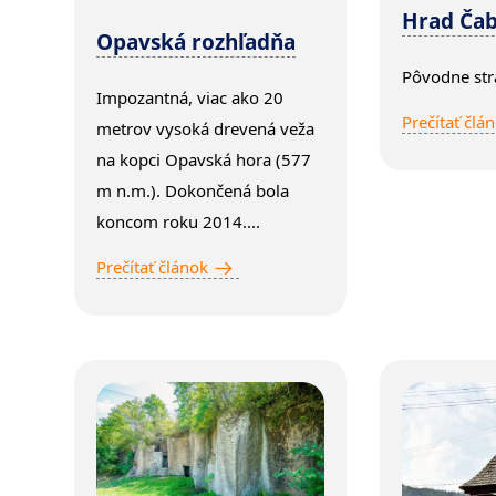
Hrad Ča
Opavská rozhľadňa
Pôvodne strá
Impozantná, viac ako 20
Prečítať člá
metrov vysoká drevená veža
na kopci Opavská hora (577
m n.m.). Dokončená bola
koncom roku 2014....
Prečítať článok