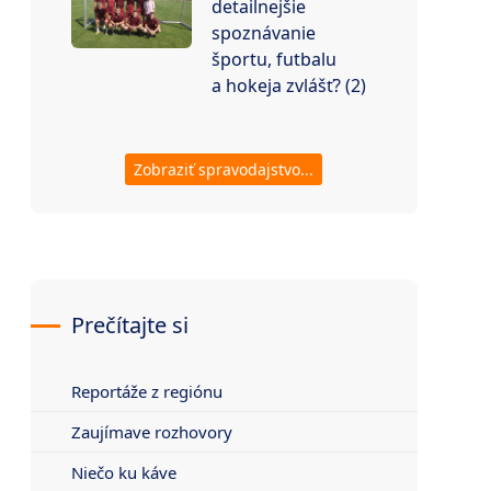
detailnejšie
spoznávanie
športu, futbalu
a hokeja zvlášť? (2)
Zobraziť spravodajstvo...
Prečítajte si
Reportáže z regiónu
Zaujímave rozhovory
Niečo ku káve