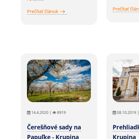
Prečítať člá
Prečítať článok
14.4.2020 |
8919
08.10.2019 
Čerešňové sady na
Prehliad
Papuľke - Krupina
Krupina