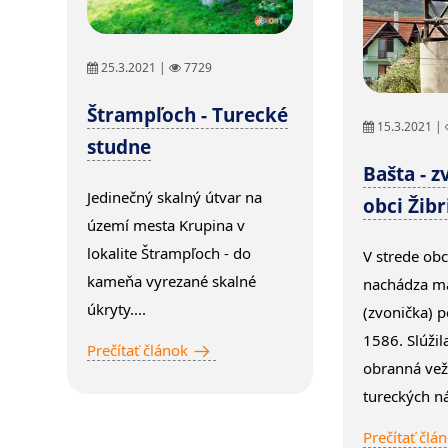
25.3.2021 |
7729
Štrampľoch - Turecké
15.3.2021 |
studne
Bašta - z
Jedinečný skalný útvar na
obci Žibr
území mesta Krupina v
lokalite Štrampľoch - do
V strede obc
kameňa vyrezané skalné
nachádza ma
úkryty....
(zvonička) 
1586. Slúžil
Prečítať článok
obranná vež
tureckých ná
Prečítať člá