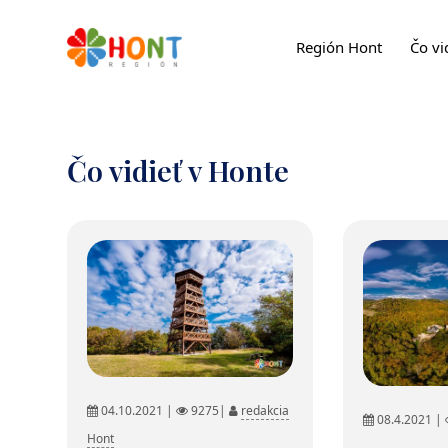
Región Hont
Čo vi
Čo vidieť v Honte
04.10.2021 |
9275|
redakcia
08.4.2021 |
Hont