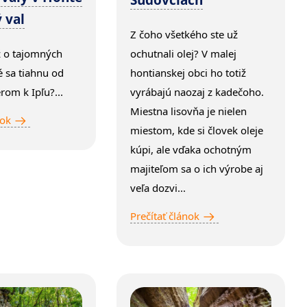
Súdovciach
 val
Z čoho všetkého ste už
ž o tajomných
ochutnali olej? V malej
é sa tiahnu od
hontianskej obci ho totiž
rom k Ipľu?...
vyrábajú naozaj z kadečoho.
Miestna lisovňa je nielen
nok
miestom, kde si človek oleje
kúpi, ale vďaka ochotným
majiteľom sa o ich výrobe aj
veľa dozvi...
Prečítať článok