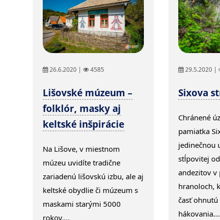
26.6.2020 |
4585
29.5.2020 |
Lišovské múzeum –
Sixova s
folklór, masky aj
Chránené úz
keltské inšpirácie
pamiatka Six
jedinečnou 
Na Lišove, v miestnom
stĺpovitej o
múzeu uvidíte tradične
andezitov v 
zariadenú lišovskú izbu, ale aj
hranoloch, 
keltské obydlie či múzeum s
časť ohnutú
maskami starými 5000
hákovania...
rokov....