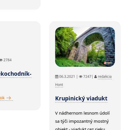
2784
ekochodník-
06.3.2021 |
7247|
redakcia
Hont
nok
Krupinický viadukt
V nádhernom lesnom údolí
sa týči impozantný mostný
objekt - viadukt cez rieku