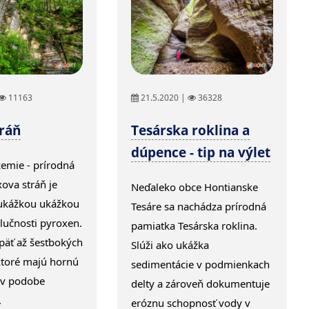
11163
21.5.2020 |
36328
tráň
Tesárska roklina a
dúpence - tip na výlet
emie - prírodná
ova stráň je
Neďaleko obce Hontianske
ukážkou ukážkou
Tesáre sa nachádza prírodná
dlučnosti pyroxen.
pamiatka Tesárska roklina.
päť až šesťbokých
Slúži ako ukážka
ktoré majú hornú
sedimentácie v podmienkach
 v podobe
delty a zároveň dokumentuje
.
eróznu schopnosť vody v