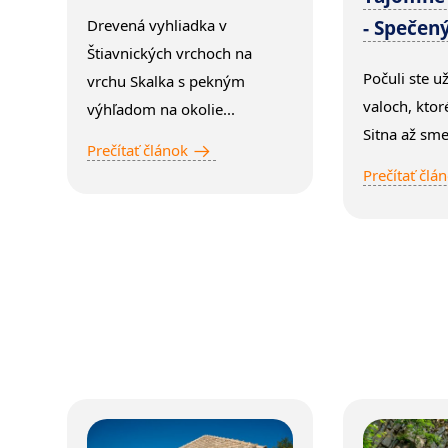
Drevená vyhliadka v
- Spečený
Štiavnických vrchoch na
Počuli ste u
vrchu Skalka s pekným
valoch, ktor
výhľadom na okolie...
Sitna až sme
Prečítať článok
Prečítať člá