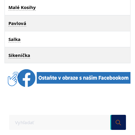
Malé Kosihy
Pavlová
Salka
Sikenička