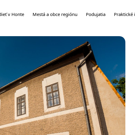
dieť v Honte
Mestá a obce regiónu
Podujatia
Praktické 