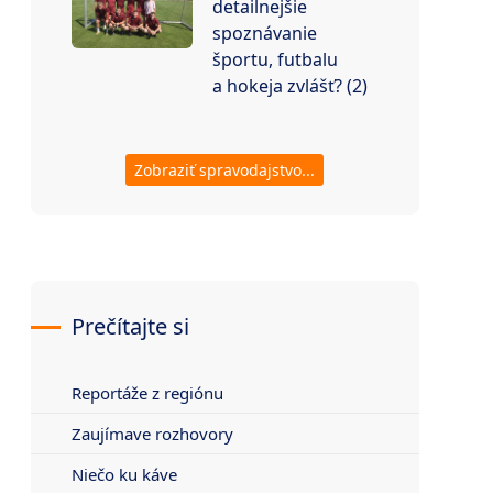
detailnejšie
spoznávanie
športu, futbalu
a hokeja zvlášť? (2)
Zobraziť spravodajstvo...
Prečítajte si
Reportáže z regiónu
Zaujímave rozhovory
Niečo ku káve