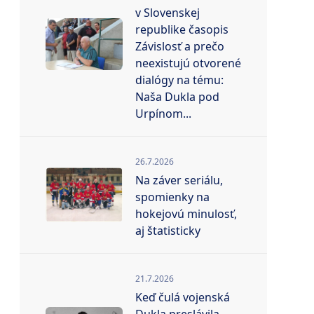
v Slovenskej
republike časopis
Závislosť a prečo
neexistujú otvorené
dialógy na tému:
Naša Dukla pod
Urpínom...
26.7.2026
Na záver seriálu,
spomienky na
hokejovú minulosť,
aj štatisticky
21.7.2026
Keď čulá vojenská