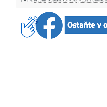
|
Iné:
Krupina
,
Múzeum
,
Voľný čas
,
Múzeá a galérie
,
M