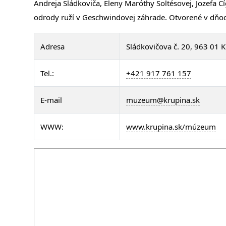
Andreja Sládkoviča, Eleny Maróthy Šoltésovej, Jozefa 
odrody ruží v Geschwindovej záhrade. Otvorené v dňoc
Adresa
Sládkovičova č. 20, 963 01 
Tel.:
+421 917 761 157
E-mail
muzeum@krupina.sk
WWW:
www.krupina.sk/múzeum