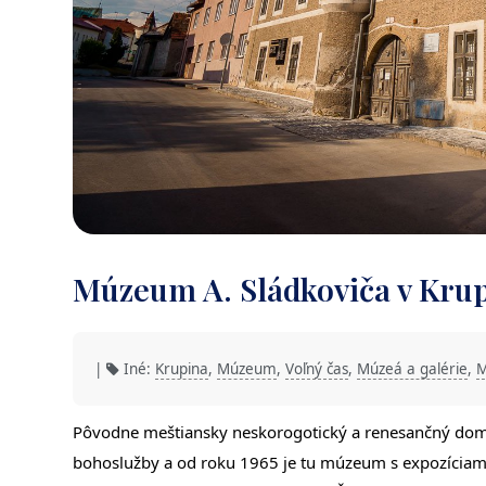
Múzeum A. Sládkoviča v Kru
|
Iné:
Krupina
,
Múzeum
,
Voľný čas
,
Múzeá a galérie
,
M
Pôvodne meštiansky neskorogotický a renesančný dom z 1
bohoslužby a od roku 1965 je tu múzeum s expozíciami 