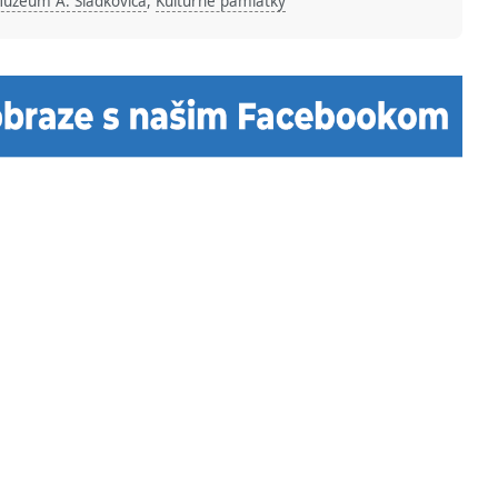
úzeum A. Sládkoviča
,
Kultúrne pamiatky