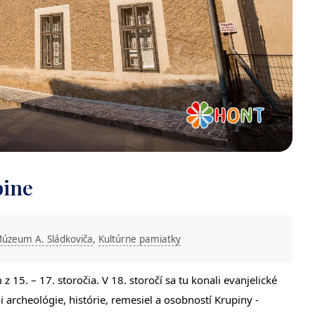
pine
úzeum A. Sládkoviča
,
Kultúrne pamiatky
5. – 17. storočia. V 18. storočí sa tu konali evanjelické
archeológie, histórie, remesiel a osobností Krupiny -