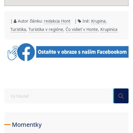
|
Autor článku:
redakcia Hont
|
Iné:
Krupina
,
Turistika
,
Turistika v regióne
,
Čo vidieť v Honte
,
Krupinica
Momentky