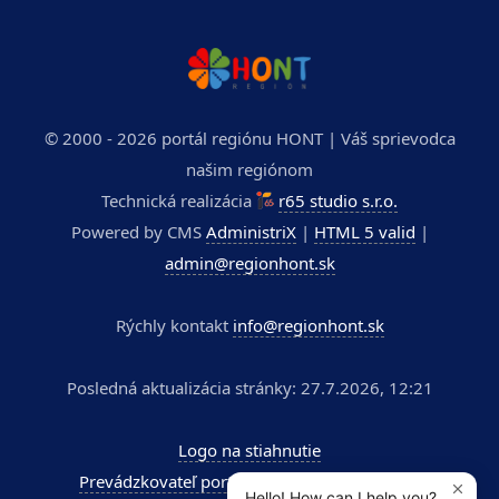
© 2000 - 2026 portál regiónu HONT | Váš sprievodca
našim regiónom
Technická realizácia
r65 studio s.r.o.
Powered by CMS
AdministriX
|
HTML 5 valid
|
admin@regionhont.sk
Rýchly kontakt
info@regionhont.sk
Posledná aktualizácia stránky: 27.7.2026, 12:21
Logo na stiahnutie
Prevádzkovateľ portálu - Kúpele Dudince a.s.