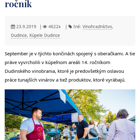
ročník
23.9.2019
|
4622x
|
Iné:
Vinohradníctvo
,
Dudince
,
Kúpele Dudince
September je v týchto končinách spojený s oberačkami. A tie
práve vyvrcholili v kúpeľnom areáli 14. ročníkom
Dudinského vinobrania, ktoré je predovšetkým oslavou
práce tunajších vinárov a tiež produktov, ktoré vyrábajú.