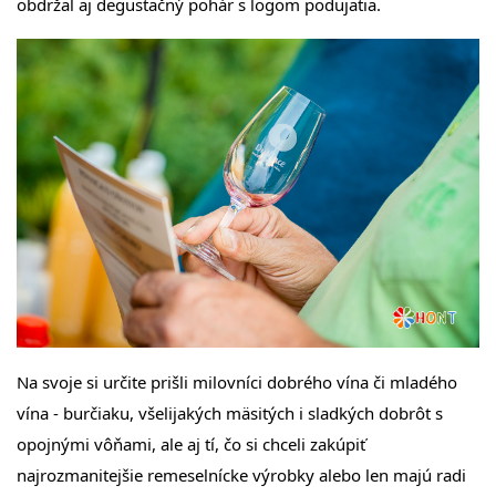
obdržal aj degustačný pohár s logom podujatia.
Na svoje si určite prišli milovníci dobrého vína či mladého
vína - burčiaku, všelijakých mäsitých i sladkých dobrôt s
opojnými vôňami, ale aj tí, čo si chceli zakúpiť
najrozmanitejšie remeselnícke výrobky alebo len majú radi