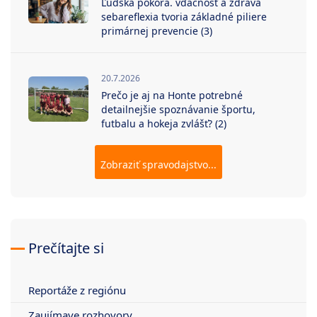
Ľudská pokora. vďačnosť a zdravá
sebareflexia tvoria základné piliere
primárnej prevencie (3)
20.7.2026
Prečo je aj na Honte potrebné
detailnejšie spoznávanie športu,
futbalu a hokeja zvlášť? (2)
Zobraziť spravodajstvo...
Prečítajte si
Reportáže z regiónu
Zaujímave rozhovory