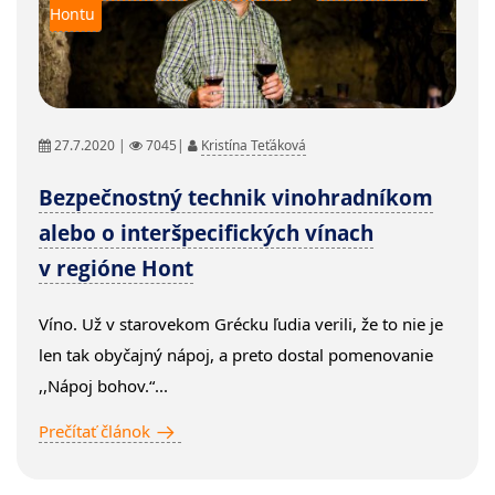
Hontu
27.7.2020 |
7045|
Kristína Teťáková
Bezpečnostný technik vinohradníkom
alebo o interšpecifických vínach
v regióne Hont
Víno. Už v starovekom Grécku ľudia verili, že to nie je
len tak obyčajný nápoj, a preto dostal pomenovanie
,,Nápoj bohov.“...
Prečítať článok