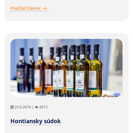
Prečítať článok
25.6.2019 |
4973
Hontiansky súdok