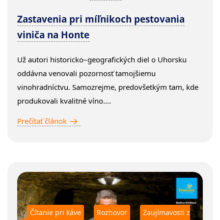
Zastavenia pri míľnikoch pestovania
viniča na Honte
Už autori historicko–geografických diel o Uhorsku
oddávna venovali pozornosť tamojšiemu
vinohradníctvu. Samozrejme, predovšetkým tam, kde
produkovali kvalitné víno....
Prečítať článok
Čítanie pri káve
Rozhovor
Zaujímavosti z