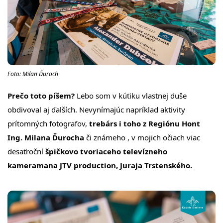
Foto: Milan Ďuroch
Prečo toto píšem?
Lebo som v kútiku vlastnej duše
obdivoval aj ďalších. Nevynímajúc napríklad aktivity
prítomných fotografov,
trebárs i toho z Regiónu Hont
Ing. Milana Ďurocha
či známeho , v mojich očiach viac
desaťroční
špičkovo tvoriaceho televízneho
kameramana JTV production, Juraja Trstenského.