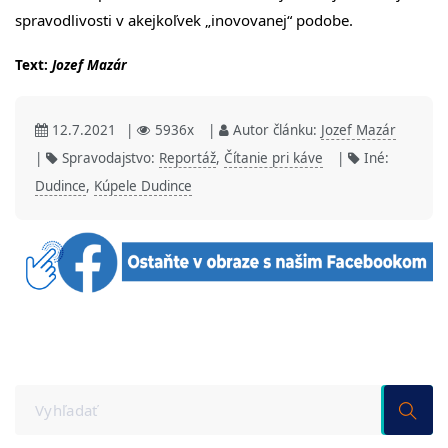
spravodlivosti v akejkoľvek „inovovanej“ podobe.
Text:
Jozef Mazár
12.7.2021
|
5936x
|
Autor článku:
Jozef Mazár
|
Spravodajstvo:
Reportáž
,
Čítanie pri káve
|
Iné:
Dudince
,
Kúpele Dudince