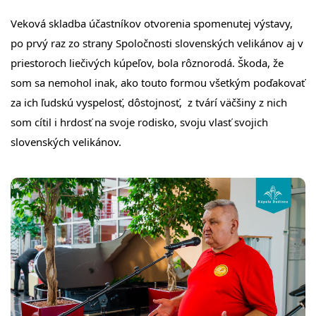
Veková skladba účastníkov otvorenia spomenutej výstavy,
po prvý raz zo strany Spoločnosti slovenských velikánov aj v
priestoroch liečivých kúpeľov, bola rôznorodá. Škoda, že
som sa nemohol inak, ako touto formou všetkým poďakovať
za ich ľudskú vyspelosť, dôstojnosť, z tvárí väčšiny z nich
som cítil i hrdosť na svoje rodisko, svoju vlasť svojich
slovenských velikánov.