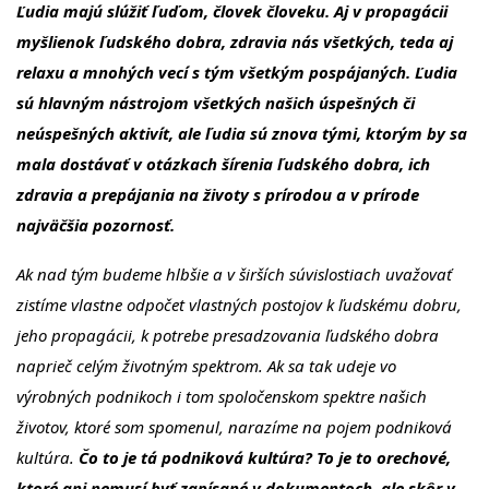
Ľudia majú slúžiť ľuďom, človek človeku. Aj v propagácii
myšlienok ľudského dobra, zdravia nás všetkých, teda aj
relaxu a mnohých vecí s tým všetkým pospájaných. Ľudia
sú hlavným nástrojom všetkých našich úspešných či
neúspešných aktivít, ale ľudia sú znova tými, ktorým by sa
mala dostávať v otázkach šírenia ľudského dobra, ich
zdravia a prepájania na životy s prírodou a v prírode
najväčšia pozornosť.
Ak nad tým budeme hlbšie a v širších súvislostiach uvažovať
zistíme vlastne odpočet vlastných postojov k ľudskému dobru,
jeho propagácii, k potrebe presadzovania ľudského dobra
naprieč celým životným spektrom. Ak sa tak udeje vo
výrobných podnikoch i tom spoločenskom spektre našich
životov, ktoré som spomenul, narazíme na pojem podniková
kultúra.
Čo to je tá podniková kultúra? To je to orechové,
ktoré ani nemusí byť zapísané v dokumentoch, ale skôr v