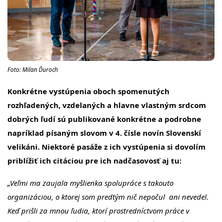
Foto: Milan Ďuroch
Konkrétne vystúpenia oboch spomenutých
rozhľadených, vzdelaných a hlavne vlastným srdcom
dobrých ľudí sú publikované konkrétne a podrobne
napríklad písaným slovom v 4. čísle novín Slovenskí
velikáni. Niektoré pasáže z ich vystúpenia si dovolím
priblížiť ich citáciou pre ich nadčasovosť aj tu:
„Veľmi ma zaujala myšlienka spolupráce s takouto
organizáciou, o ktorej som predtým nič nepočul ani nevedel.
Keď prišli za mnou ľudia, ktorí prostredníctvom práce v