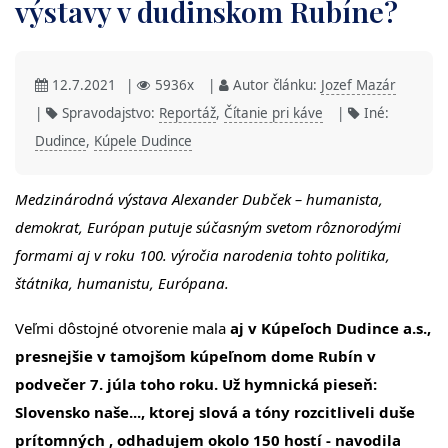
výstavy v dudinskom Rubíne?
12.7.2021
|
5936x
|
Autor článku:
Jozef Mazár
|
Spravodajstvo:
Reportáž
,
Čítanie pri káve
|
Iné:
Dudince
,
Kúpele Dudince
Medzinárodná výstava Alexander Dubček – humanista,
demokrat, Európan putuje súčasným svetom rôznorodými
formami aj v roku 100. výročia narodenia tohto politika,
štátnika, humanistu, Európana.
Veľmi dôstojné otvorenie mala
aj v Kúpeľoch Dudince a.s.,
presnejšie v tamojšom kúpeľnom dome Rubín v
podvečer 7. júla toho roku. Už hymnická pieseň:
Slovensko naše..., ktorej slová a tóny rozcitliveli duše
prítomných , odhadujem okolo 150 hostí - navodila