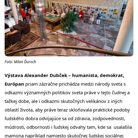
Foto: Milan Ďuroch
Výstava Alexander Dubček – humanista, demokrat,
Európan
priam zázračne prichádza medzi národy sveta s
odkazmi významných politikov sveta práve v tejto čudnej a
ťažkej dobe, ale i odkazmi skutočných velikánov z iných
oblastí života, aby práve teraz skloňovala praktické podoby
ľudského dobra odvíjajúce sa od zdravia, zodpovednosti,
múdrosti, odbornosti i ľudskej odvahy tam, kde sa usalašila
mamona napríklad namiesto skutočnej ľudskej sociálnej