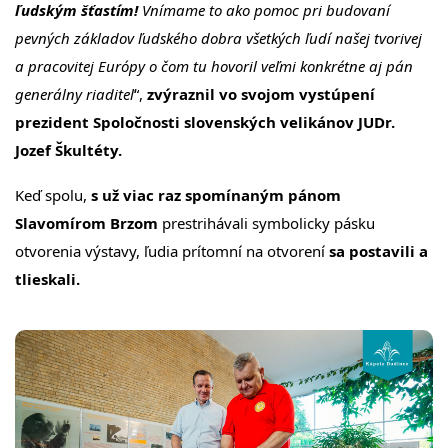
ľudským šťastím!
Vnímame to ako pomoc pri budovaní
pevných základov ľudského dobra všetkých ľudí našej tvorivej
a pracovitej Európy o čom tu hovoril veľmi konkrétne aj pán
generálny riaditeľ
“,
zvýraznil vo svojom vystúpení
prezident Spoločnosti slovenských velikánov JUDr.
Jozef Škultéty.
Keď spolu,
s už viac raz spomínaným pánom
Slavomírom Brzom
prestrihávali symbolicky pásku
otvorenia výstavy, ľudia prítomní na otvorení
sa postavili a
tlieskali.