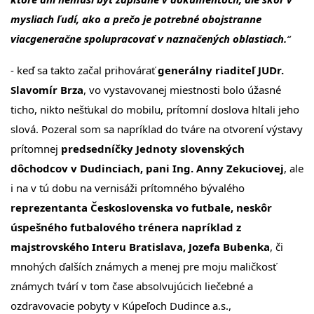
mysliach ľudí, ako a prečo je potrebné obojstranne
viacgeneračne spolupracovať v naznačených oblastiach.
“
- keď sa takto začal prihovárať
generálny riaditeľ JUDr.
Slavomír Brza
, vo vystavovanej miestnosti bolo úžasné
ticho, nikto nešťukal do mobilu, prítomní doslova hltali jeho
slová. Pozeral som sa napríklad do tváre na otvorení výstavy
prítomnej
predsedníčky Jednoty slovenských
dôchodcov v Dudinciach, pani Ing. Anny Zekuciovej
, ale
i na v tú dobu na vernisáži prítomného bývalého
reprezentanta Československa vo futbale, neskôr
úspešného futbalového trénera napríklad z
majstrovského Interu Bratislava, Jozefa Bubenka
, či
mnohých ďalších známych a menej pre moju maličkosť
známych tvárí v tom čase absolvujúcich liečebné a
ozdravovacie pobyty v Kúpeľoch Dudince a.s.,