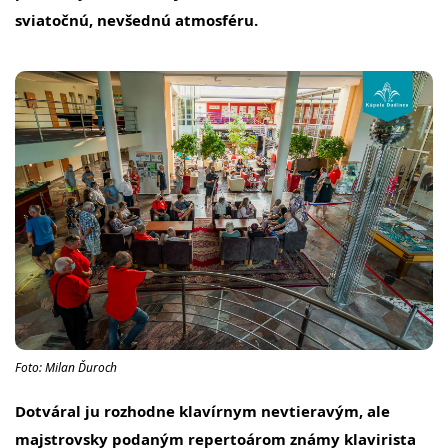
sviatočnú, nevšednú atmosféru.
Foto: Milan Ďuroch
Dotváral ju rozhodne klavírnym nevtieravým, ale
majstrovsky podaným repertoárom známy klavirista