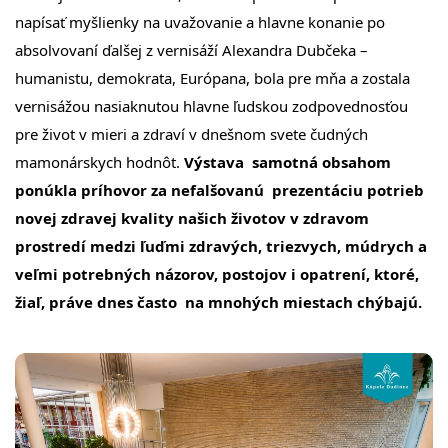
napísať myšlienky na uvažovanie a hlavne konanie po
absolvovaní ďalšej z vernisáží Alexandra Dubčeka –
humanistu, demokrata, Európana, bola pre mňa a zostala
vernisážou nasiaknutou hlavne ľudskou zodpovednosťou
pre život v mieri a zdraví v dnešnom svete čudných
mamonárskych hodnôt.
Výstava samotná obsahom
ponúkla príhovor za nefalšovanú prezentáciu potrieb
novej zdravej kvality našich životov v zdravom
prostredí medzi ľuďmi zdravých, triezvych, múdrych a
veľmi potrebných názorov, postojov i opatrení, ktoré,
žiaľ, práve dnes často na mnohých miestach chýbajú.