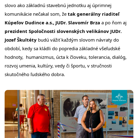
slovo ako základnú stavebnú jednotku aj úprimnej
komunikácie nečakal som, že
tak generálny riaditeľ
Kúpeľov Dudince a.s., JUDr. Slavomír Brza
a po ňom aj
prezident Spoločnosti slovenských velikánov JUDr.
Jozef Škultéty
budú vážiť každým slovom návraty do
období, kedy sa kládli do popredia základné všeľudské
hodnoty, humanizmus, úcta k človeku, tolerancia, dialóg,
rozvoj umenia, kultúry, vedy či športu, v stručnosti
skutočného ľudského dobra.