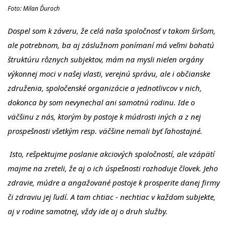
Foto: Milan Ďuroch
Dospel som k záveru, že celá naša spoločnosť v takom širšom,
ale potrebnom, ba aj záslužnom ponímaní má veľmi bohatú
štruktúru rôznych subjektov, mám na mysli nielen orgány
výkonnej moci v našej vlasti, verejnú správu, ale i občianske
združenia, spoločenské organizácie a jednotlivcov v nich,
dokonca by som nevynechal ani samotnú rodinu. Ide o
väčšinu z nás, ktorým by postoje k múdrosti iných a z nej
prospešnosti všetkým resp. väčšine nemali byť ľahostajné.
Isto, rešpektujme poslanie akciových spoločností, ale vzápätí
majme na zreteli, že aj o ich úspešnosti rozhoduje človek. Jeho
zdravie, múdre a angažované postoje k prosperite danej firmy
či zdraviu jej ľudí. A tam chtiac - nechtiac v každom subjekte,
aj v rodine samotnej, vždy ide aj o druh služby.