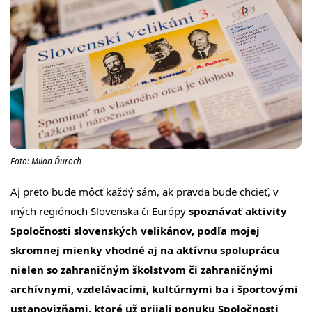
Foto: Milan Ďuroch
Aj preto bude môcť každý sám, ak pravda bude chcieť, v
iných regiónoch Slovenska či Európy
spoznávať aktivity
Spoločnosti slovenských velikánov, podľa mojej
skromnej mienky vhodné aj na aktívnu spoluprácu
nielen so zahraničným školstvom či zahraničnými
archívnymi, vzdelávacími, kultúrnymi ba i športovými
ustanovizňami, ktoré už prijali ponuku Spoločnosti