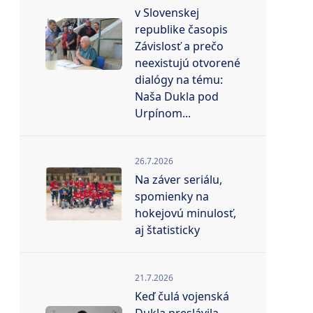
v Slovenskej
republike časopis
Závislosť a prečo
neexistujú otvorené
dialógy na tému:
Naša Dukla pod
Urpínom...
26.7.2026
Na záver seriálu,
spomienky na
hokejovú minulosť,
aj štatisticky
21.7.2026
Keď čulá vojenská