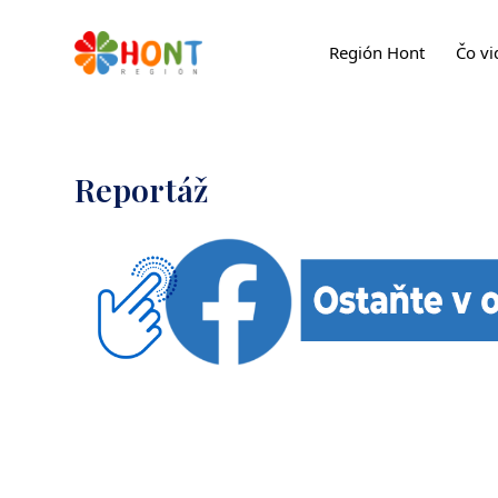
Región Hont
Čo vi
Reportáž