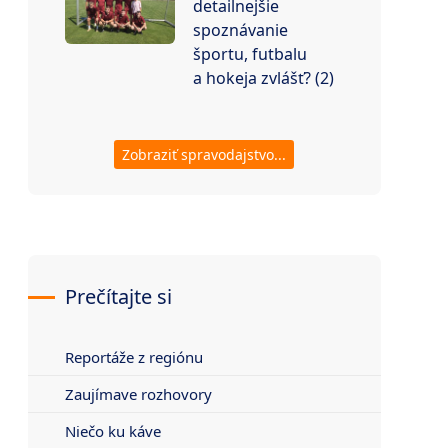
detailnejšie
spoznávanie
športu, futbalu
a hokeja zvlášť? (2)
Zobraziť spravodajstvo...
Prečítajte si
Reportáže z regiónu
Zaujímave rozhovory
Niečo ku káve