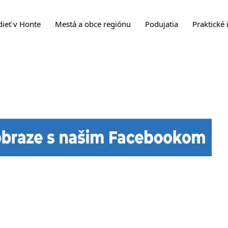
dieť v Honte
Mestá a obce regiónu
Podujatia
Praktické 