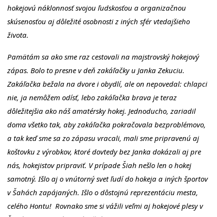
hokejovú náklonnosť svojou ľudskosťou a organizačnou
skúsenosťou aj dôležité osobnosti z iných sfér vtedajšieho
života.
Pamätám sa ako sme raz cestovali na majstrovský hokejový
zápas. Bolo to presne v deň zakáľačky u Janka Zekuciu.
Zakáľačka bežala na dvore i obydlí, ale on nepovedal: chlapci
nie, ja nemôžem odísť, lebo zakáľačka brava je teraz
dôležitejšia ako náš amatérsky hokej. Jednoducho, zariadil
doma všetko tak, aby zakáľačka pokračovala bezproblémovo,
a tak keď sme sa zo zápasu vracali, mali sme pripravenú aj
koštovku z výrobkov, ktoré dovtedy bez Janka dokázali aj pre
nás, hokejistov pripraviť. V prípade Šiah nešlo len o hokej
samotný. Išlo aj o vnútorný svet ľudí do hokeja a iných športov
v Šahách zapájaných. Išlo o dôstojnú reprezentáciu mesta,
celého Hontu! Rovnako sme si vážili veľmi aj hokejové plesy v