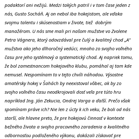
podaktorí ani nežijú. Medzi takých patril i v tom čase jeden z
nás, Gusto Socháň. Aj on nebol iba hokejistom, ale vďaka
svojmu talentu i skúsenostiam v živote, tiež dobrým
manažérom. U nás sme mali pri našom mužstve vo Zvolene
Petra Vágnera, ktorý odovzdával pre čulý a kvalitný chod „A“
mužstva ako jeho dlhoročný vedúci, mnoho zo svojho voľného
času pre jeho systémový a systematický chod. Aj napriek tomu,
že bol zamestnancom hokejového klubu, pomáhal aj tam kde
nemusel. Nespomínam to v tejto chvíli náhodou. Výsostne
amatérsky hokej v Šahách by neexistoval vôbec, ak by zo
svojho voľného času neodkrojovali dosť veľa pre túto hru
napríklad Ing. Ján Zekucia, Ondrej Varga a ďalší. Prečo však
spomínam práve ich? Nie len z úcty k ich veku, že boli od nás
starší, ale hlavne preto, že pre hokejovú činnosť v kontexte
bežného života a svojho pracovného zaradenia a kvalitného
odbornosťou podloženého výkonu, dokázali získavať pre