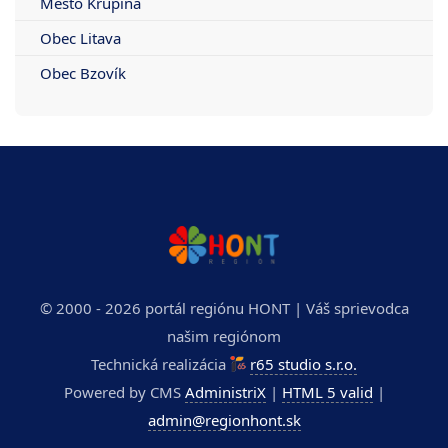
Mesto Krupina
Obec Litava
Obec Bzovík
© 2000 - 2026 portál regiónu HONT | Váš sprievodca
našim regiónom
Technická realizácia
r65 studio s.r.o.
Powered by CMS
AdministriX
|
HTML 5 valid
|
admin@regionhont.sk