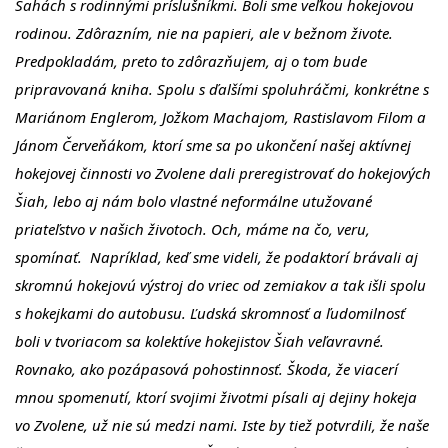
Šahách s rodinnými príslušníkmi. Boli sme veľkou hokejovou
rodinou. Zdôrazním, nie na papieri, ale v bežnom živote.
Predpokladám, preto to zdôrazňujem, aj o tom bude
pripravovaná kniha. Spolu s ďalšími spoluhráčmi, konkrétne s
Mariánom Englerom, Jožkom Machajom, Rastislavom Filom a
Jánom Červeňákom, ktorí sme sa po ukončení našej aktívnej
hokejovej činnosti vo Zvolene dali preregistrovať do hokejových
Šiah, lebo aj nám bolo vlastné neformálne utužované
priateľstvo v našich životoch. Och, máme na čo, veru,
spomínať. Napríklad, keď sme videli, že podaktorí brávali aj
skromnú hokejovú výstroj do vriec od zemiakov a tak išli spolu
s hokejkami do autobusu. Ľudská skromnosť a ľudomilnosť
boli v tvoriacom sa kolektíve hokejistov Šiah veľavravné.
Rovnako, ako pozápasová pohostinnosť. Škoda, že viacerí
mnou spomenutí, ktorí svojimi životmi písali aj dejiny hokeja
vo Zvolene, už nie sú medzi nami. Iste by tiež potvrdili, že naše