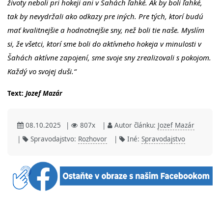
životy neboli pri hokeji ani v Šahách ľahké. Ak by boli ľahké,
tak by nevydržali ako odkazy pre iných. Pre tých, ktorí budú
mať kvalitnejšie a hodnotnejšie sny, než boli tie naše. Myslím
si, že všetci, ktorí sme boli do aktívneho hokeja v minulosti v
Šahách aktívne zapojení, sme svoje sny zrealizovali s pokojom.
Každý vo svojej duši.“
Text:
Jozef Mazár
08.10.2025
|
807x
|
Autor článku:
Jozef Mazár
|
Spravodajstvo:
Rozhovor
|
Iné:
Spravodajstvo