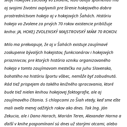
aj svojimi životmi ovplyvnili pre šírenie hokejového dobra
prostredníctvom hokeja aj v hokejových Šahách. Históriu
hokeja vo Zvolene za prvých 70 rokov existencie približuje
kniha: JA, HOKEJ ZVOLENSKÝ MAJSTROVSKÝ MÁM 70 ROKOV.
Milo ma prekvapuje, že aj v Šahách existuje zaujímavé
zoskupenie bývalých hokejistov, funkcionárov i hokejových
priaznivcov, pre ktorých história vzniku organizovaného
hokeja v tomto zaujímavom mestečku na juhu Slovenska,
bohatého na históriu športu vôbec, nemôže byť zabudnutá.
Rád tiež prispejem do takého knižného spracovania, ktoré
bude tiež nielen knihou hokejovej faktografie, ale aj
zaujímavého čítania. S chlapcami zo Šiah vtedy, keď sme ešte
mali oveľa menej odžitých rokov ako dnes. Tak Ing. Ján
Zekucia, ale i Dano Harach, Marián Teren, Alexander Harna a
ďalší v knihe pospomínaní sú dnes už starými otcami, alebo