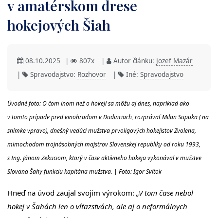
v amatérskom drese
hokejových Šiah
08.10.2025
|
807x
|
Autor článku:
Jozef Mazár
|
Spravodajstvo:
Rozhovor
|
Iné:
Spravodajstvo
Úvodné foto: O čom inom než o hokeji sa môžu aj dnes, napríklad ako
v tomto prípade pred vinohradom v Dudinciach, rozprávať Milan Supuka ( na
snímke vpravo), dnešný vedúci mužstva prvoligových hokejistov Zvolena,
mimochodom trojnásobných majstrov Slovenskej republiky od roku 1993,
s Ing. Jánom Zekuciom, ktorý v čase aktívneho hokeja vykonával v mužstve
Slovana Šahy funkciu kapitána mužstva. | Foto: Igor Svítok
Hneď na úvod zaujal svojim výrokom:
„V tom čase nebol
hokej v Šahách len o víťazstvách, ale aj o neformálnych