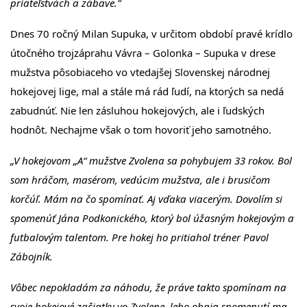
priateľstvách a zábave.“
Dnes 70 ročný Milan Supuka, v určitom období pravé krídlo
útočného trojzáprahu Vávra – Golonka – Supuka v drese
mužstva pôsobiaceho vo vtedajšej Slovenskej národnej
hokejovej lige, mal a stále má rád ľudí, na ktorých sa nedá
zabudnúť. Nie len zásluhou hokejových, ale i ľudských
hodnôt. Nechajme však o tom hovoriť jeho samotného.
„V hokejovom „A“ mužstve Zvolena sa pohybujem 33 rokov. Bol
som hráčom, masérom, vedúcim mužstva, ale i brusičom
korčúľ. Mám na čo spomínať. Aj vďaka viacerým. Dovolím si
spomenúť Jána Podkonického, ktorý bol úžasným hokejovým a
futbalovým talentom. Pre hokej ho pritiahol tréner Pavol
Zábojník.
Vôbec nepokladám za náhodu, že práve takto spomínam na
svoje hokejové začiatky vo Zvolene, lebo obaja spomenutí ma