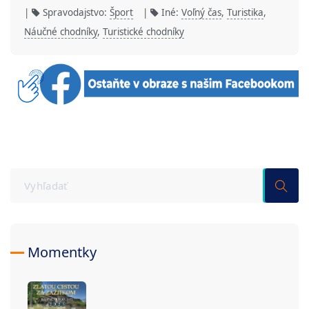
|
Spravodajstvo:
Šport
|
Iné:
Voľný čas
,
Turistika
,
Náučné chodníky
,
Turistické chodníky
Momentky