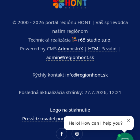
© 2000 - 2026 portál regiónu HONT | Váš sprievodca
našim regiónom
Technická realizácia
r65 studio s.r.o.
Powered by CMS
AdministriX
|
HTML 5 valid
|
admin@regionhont.sk
Rýchly kontakt
info@regionhont.sk
Posledná aktualizácia stránky: 27.7.2026, 12:21
Logo na stiahnutie
Prevádzkovateľ portálu - Kúpele Dudince a.s.