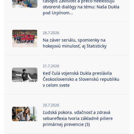
časopis Závislosť a prečo neexistujú
otvorené dialógy na tému: Naša Dukla
pod Urpínom...
26.7.2026
Na záver seriálu, spomienky na
hokejovú minulosť, aj štatisticky
21.7.2026
Keď čulá vojenská Dukla preslávila
Československo a Slovenskú republiku
v celom svete
20.7.2026
Ľudská pokora. vďačnosť a zdravá
sebareflexia tvoria základné piliere
primárnej prevencie (3)