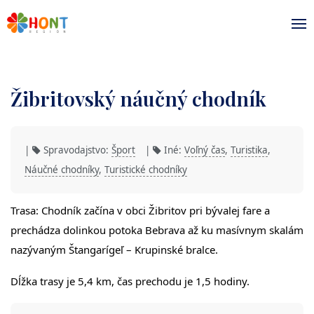
Žibritovský náučný chodník
|
Spravodajstvo:
Šport
|
Iné:
Voľný čas
,
Turistika
,
Náučné chodníky
,
Turistické chodníky
Trasa: Chodník začína v obci Žibritov pri bývalej fare a
prechádza dolinkou potoka Bebrava až ku masívnym skalám
nazývaným Štangarígeľ – Krupinské bralce.
Dĺžka trasy je 5,4 km, čas prechodu je 1,5 hodiny.