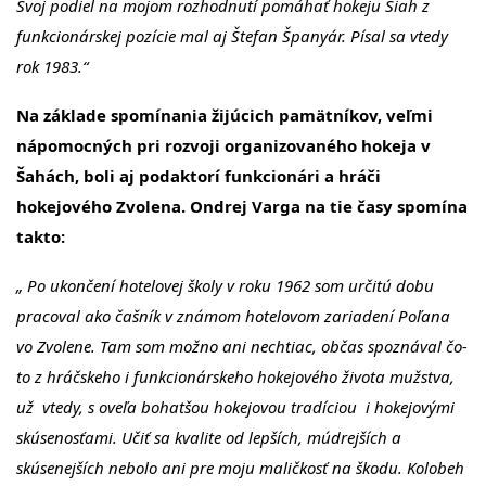
Svoj podiel na mojom rozhodnutí pomáhať hokeju Šiah z
funkcionárskej pozície mal aj Štefan Španyár. Písal sa vtedy
rok 1983.“
Na základe spomínania žijúcich pamätníkov, veľmi
nápomocných pri rozvoji organizovaného hokeja v
Šahách, boli aj podaktorí funkcionári a hráči
hokejového Zvolena. Ondrej Varga na tie časy spomína
takto:
„ Po ukončení hotelovej školy v roku 1962 som určitú dobu
pracoval ako čašník v známom hotelovom zariadení Poľana
vo Zvolene. Tam som možno ani nechtiac, občas spoznával čo-
to z hráčskeho i funkcionárskeho hokejového života mužstva,
už vtedy, s oveľa bohatšou hokejovou tradíciou i hokejovými
skúsenosťami. Učiť sa kvalite od lepších, múdrejších a
skúsenejších nebolo ani pre moju maličkosť na škodu. Kolobeh