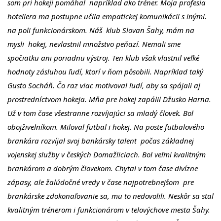
som pri hokeji pomáhal napríklad ako tréner. Moja profesia
hoteliera ma postupne učila empatickej komunikácii s inými.
na poli funkcionárskom. Náš klub Slovan Šahy, mám na
mysli hokej, nevlastnil množstvo peňazí. Nemali sme
spočiatku ani poriadnu výstroj. Ten klub však vlastnil veľké
hodnoty zásluhou ľudí, ktorí v ňom pôsobili. Napríklad taký
Gusto Socháň. Čo raz viac motivoval ľudí, aby sa spájali aj
prostredníctvom hokeja. Mňa pre hokej zapálil Džusko Harna.
Už v tom čase všestranne rozvíjajúci sa mladý človek. Bol
obojživelníkom. Miloval futbal i hokej. Na poste futbalového
brankára rozvíjal svoj bankársky talent počas základnej
vojenskej služby v českých Domažliciach. Bol veľmi kvalitným
brankárom a dobrým človekom. Chytal v tom čase divízne
zápasy, ale žalúdočné vredy v čase najpotrebnejšom pre
brankárske zdokonaľovanie sa, mu to nedovolili. Neskôr sa stal
kvalitným trénerom i funkcionárom v telovýchove mesta Šahy.