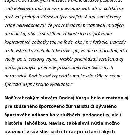
radi kolektívne môžu slušne povzbudzovať, ale aj kolektívne
prežívať prehry a víťazstvá tých svojich. A ani som si vtedy
veľmi neuvedomoval, že práve tí slávni priťahovali mladých
na vidieku, aby sa snažili na základe ich rozprávania
kopírovať ich začiatky tak na ľade, ako i pri futbale. Dovtedy
azda ešte nikdy nebolo také úzke spojivo medzi národmi, ako
vtedy, po II. svetovej vojne. Neskôr prichádzali vzrušenia aj
počas priamych prenosov prostredníctvom televíznych
obrazoviek. Rozhlasové reportáže mali oveľa skôr za sebou
športové dejiny svojho vysielania.“
Načúvať takým slovám Ondrej Vargu bolo a zostane aj
pre skúseného športového žurnalistu či bývalého
športového odborníka v službách pedagogiky, ale i
histórie lahôdkou. Naviac, také slová nútia možno
uvažovať v súvislostiach i teraz pri čítaní takých