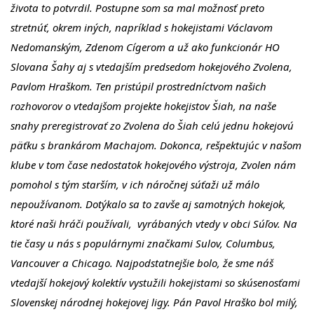
života to potvrdil. Postupne som sa mal možnosť preto
stretnúť, okrem iných, napríklad s hokejistami Václavom
Nedomanským, Zdenom Cígerom a už ako funkcionár HO
Slovana Šahy aj s vtedajším predsedom hokejového Zvolena,
Pavlom Hraškom. Ten pristúpil prostredníctvom našich
rozhovorov o vtedajšom projekte hokejistov Šiah, na naše
snahy preregistrovať zo Zvolena do Šiah celú jednu hokejovú
päťku s brankárom Machajom. Dokonca, rešpektujúc v našom
klube v tom čase nedostatok hokejového výstroja, Zvolen nám
pomohol s tým starším, v ich náročnej súťaži už málo
nepoužívanom. Dotýkalo sa to zavše aj samotných hokejok,
ktoré naši hráči používali, vyrábaných vtedy v obci Súľov. Na
tie časy u nás s populárnymi značkami Sulov, Columbus,
Vancouver a Chicago. Najpodstatnejšie bolo, že sme náš
vtedajší hokejový kolektív vystužili hokejistami so skúsenosťami
Slovenskej národnej hokejovej ligy. Pán Pavol Hraško bol milý,