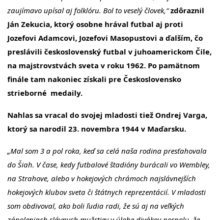
zaujímavo upísal aj folklóru. Bol to veselý človek,“
zdôraznil
Ján Zekucia, ktorý osobne hrával futbal aj proti
Jozefovi Adamcovi, Jozefovi Masopustovi a ďalším, čo
preslávili československý futbal v juhoamerickom Čile,
na majstrovstvách sveta v roku 1962. Po pamätnom
finále tam nakoniec získali pre Československo
strieborné medaily.
Nahlas sa vracal do svojej mladosti tiež Ondrej Varga,
ktorý sa narodil 23. novembra 1944 v Maďarsku.
„Mal som 3 a pol roka, keď sa celá naša rodina presťahovala
do Šiah. V čase, kedy futbalové štadióny burácali vo Wembley,
na Strahove, alebo v hokejových chrámoch najslávnejších
hokejových klubov sveta či štátnych reprezentácií. V mladosti
som obdivoval, ako boli ľudia radi, že sú aj na veľkých
zápoleniach slávnych mužstiev v úlohe divákov pospolu, že