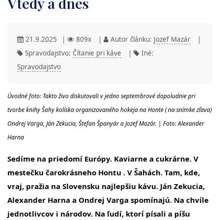
Vtedy a dnes
21.9.2025
|
809x
|
Autor článku:
Jozef Mazár
|
Spravodajstvo:
Čítanie pri káve
|
Iné:
Spravodajstvo
Úvodné foto: Takto živo diskutovali v jedno septembrové dopoludnie pri
tvorbe knihy Šahy kolíska organizovaného hokeja na Honte ( na snímke zľava)
Ondrej Varga, Ján Zekucia, Štefan Španyár a Jozef Mazár. | Foto: Alexander
Harna
Sedíme na priedomí Európy. Kaviarne a cukrárne. V
mestečku čarokrásneho Hontu . V Šahách. Tam, kde,
vraj, pražia na Slovensku najlepšiu kávu. Ján Zekucia,
Alexander Harna a Ondrej Varga spomínajú. Na chvíle
jednotlivcov i národov. Na ľudí, ktorí písali a píšu