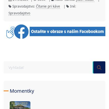
Spravodajstvo:
Čítanie pri káve
|
Iné:
Spravodajstvo
Momentky