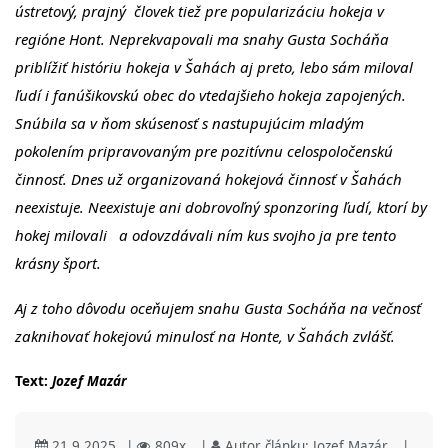
ústretový, prajný človek tiež pre popularizáciu hokeja v
regióne Hont. Neprekvapovali ma snahy Gusta Socháňa
priblížiť históriu hokeja v Šahách aj preto, lebo sám miloval
ľudí i fanúšikovskú obec do vtedajšieho hokeja zapojených.
Snúbila sa v ňom skúsenosť s nastupujúcim mladým
pokolením pripravovaným pre pozitívnu celospoločenskú
činnosť. Dnes už organizovaná hokejová činnosť v Šahách
neexistuje. Neexistuje ani dobrovoľný sponzoring ľudí, ktorí by
hokej milovali a odovzdávali ním kus svojho ja pre tento
krásny šport.
Aj z toho dôvodu oceňujem snahu Gusta Socháňa na večnosť
zaknihovať hokejovú minulosť na Honte, v Šahách zvlášť.
Text:
Jozef Mazár
21.9.2025
|
809x
|
Autor článku:
Jozef Mazár
|