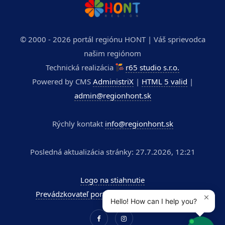
© 2000 - 2026 portál regiónu HONT | Váš sprievodca
našim regiónom
Technická realizácia
r65 studio s.r.o.
Powered by CMS
AdministriX
|
HTML 5 valid
|
admin@regionhont.sk
Rýchly kontakt
info@regionhont.sk
Posledná aktualizácia stránky: 27.7.2026, 12:21
Logo na stiahnutie
Prevádzkovateľ portálu - Kúpele Dudince a.s.