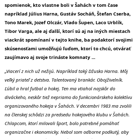
spomienok, kto vlastne boli v Šahách v tom čase
napríklad Július Harna, Gustáv Socháň, Štefan Cserba,
Tono Marek, Jozef Olczár, Vlado Šupen, Laco Urblík,
Tibor Varga, ale aj ďalší, ktorí sú aj na iných miestach
viackrát spomínaní v tejto knihe, ba podaktorí svojimi
skúsenosťami umožňujú ľuďom, ktorí to chcú, otvárať
zaujímavo aj svoje trináste komnaty ...
„Viacerí z nich už nežijú. Napríklad taký Džusko Harna. Môj
veľký priateľ z detstva. Talentovaný brankár. Obojživelník.
Ľúbil a hral futbal a hokej. Ten ma vtiahol najskôr do
diváckeho, neskôr tiež nepriamo do funkcionárskeho kolektívu
organizovaného hokeja v Šahách. V decembri 1983 ma zvolili
na členskej schôdzi za predsedu hokejového klubu v Šahách.
Chlapcom, ktorí milovali šport, bolo potrebné pomáhať
organizačne i ekonomicky. Nebol som odborne podkutý, aby