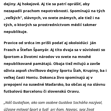
dejiny. Aj hokejové. Aj tie sa patrí oprášiť, aby
nezapadli prachom nepotrebnosti. Spomínajú na tých
„veľkých“, slávnych, vo svete známych, ale tiež i na
tých, o ktorých sa prostredníctvom médií takmer
nepublikuje.
Pravice od srdca im prišli podať aj okoloidúci Ján
Frasch a Štefan Španyár. Aj títo dvaja sa v súvislosti so
športom a životmi národov vo svete na mnohé
nepublikované pamätajú. Obaja tiež milujú a zavše
oživia aspoň chvíľkovo dejiny športu Šiah, Krupiny, ba i
veľkej časti Hontu. Dokonca živo spomínajú aj v
prepojení na susedné Maďarsko, ba občas aj na slávnu
futbalovú Barcelonu či slovenskú Oravu.
„Náš Gustafson, ako som osobne Gustáva Socháňa nazýval,
úžasne miloval šport a ľudí pri ňom. Naviac, svoj život