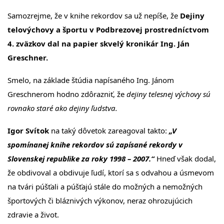
Samozrejme, že v knihe rekordov sa už nepíše, že
Dejiny
telovýchovy a športu v Podbrezovej prostredníctvom
4. zväzkov dal na papier skvelý kronikár Ing. Ján
Greschner.
Smelo, na základe štúdia napísaného Ing. Jánom
Greschnerom hodno zdôrazniť, že
dejiny telesnej výchovy sú
rovnako staré ako dejiny ľudstva.
Igor Svítok
na taký dôvetok zareagoval takto:
„V
spomínanej knihe rekordov sú zapísané rekordy v
Slovenskej republike za roky 1998 – 2007.“
Hneď však dodal,
že obdivoval a obdivuje ľudí, ktorí sa s odvahou a úsmevom
na tvári púšťali a púšťajú stále do možných a nemožných
športových či bláznivých výkonov, neraz ohrozujúcich
zdravie a život.