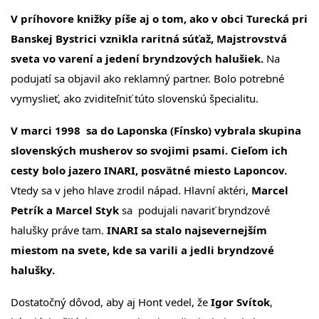
V príhovore knižky píše aj o tom, ako v obci Turecká pri
Banskej Bystrici vznikla raritná súťaž, Majstrovstvá
sveta vo varení a jedení bryndzových halušiek.
Na
podujatí sa objavil ako reklamný partner. Bolo potrebné
vymyslieť, ako zviditeľniť túto slovenskú špecialitu.
V marci 1998 sa do Laponska (Fínsko) vybrala skupina
slovenských musherov so svojimi psami. Cieľom ich
cesty bolo jazero INARI, posvätné miesto Laponcov.
Vtedy sa v jeho hlave zrodil nápad. Hlavní aktéri,
Marcel
Petrík a Marcel Styk
sa podujali navariť bryndzové
halušky práve tam.
INARI sa stalo najsevernejším
miestom na svete, kde sa varili a jedli bryndzové
halušky.
Dostatočný dôvod, aby aj Hont vedel, že
Igor Svítok
,