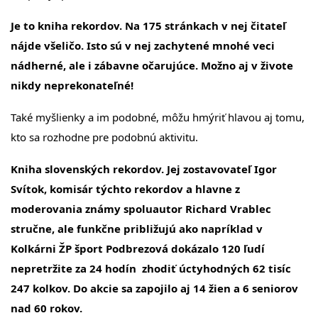
Je to kniha rekordov. Na 175 stránkach v nej čitateľ
nájde všeličo. Isto sú v nej zachytené mnohé veci
nádherné, ale i zábavne očarujúce. Možno aj v živote
nikdy neprekonateľné!
Také myšlienky a im podobné, môžu hmýriť hlavou aj tomu,
kto sa rozhodne pre podobnú aktivitu.
Kniha slovenských rekordov. Jej zostavovateľ Igor
Svítok, komisár týchto rekordov a hlavne z
moderovania známy spoluautor Richard Vrablec
stručne, ale funkčne približujú ako napríklad v
Kolkárni ŽP šport Podbrezová dokázalo 120 ľudí
nepretržite za 24 hodín zhodiť úctyhodných 62 tisíc
247 kolkov. Do akcie sa zapojilo aj 14 žien a 6 seniorov
nad 60 rokov.