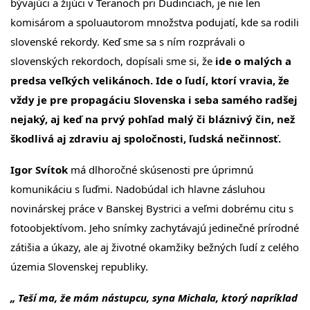
bývajúci a žijúci v Teranoch pri Dudinciach, je nie len
komisárom a spoluautorom množstva podujatí, kde sa rodili
slovenské rekordy. Keď sme sa s ním rozprávali o
slovenských rekordoch, dopísali sme si, že
ide o malých a
predsa veľkých velikánoch. Ide o ľudí, ktorí vravia, že
vždy je pre propagáciu Slovenska i seba samého radšej
nejaký, aj keď na prvý pohľad malý či bláznivý čin, než
škodlivá aj zdraviu aj spoločnosti, ľudská nečinnosť.
Igor Svítok
má dlhoročné skúsenosti pre úprimnú
komunikáciu s ľuďmi. Nadobúdal ich hlavne zásluhou
novinárskej práce v Banskej Bystrici a veľmi dobrému citu s
fotoobjektívom. Jeho snímky zachytávajú jedinečné prírodné
zátišia a úkazy, ale aj životné okamžiky bežných ľudí z celého
územia Slovenskej republiky.
„ Teší ma, že mám nástupcu, syna Michala, ktorý napríklad