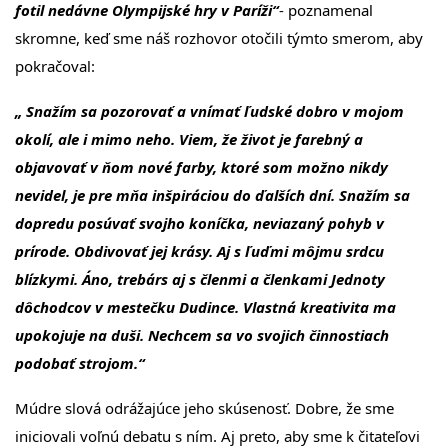
fotil nedávne Olympijské hry v Paríži“
- poznamenal
skromne, keď sme náš rozhovor otočili týmto smerom, aby
pokračoval:
„ Snažím sa pozorovať a vnímať ľudské dobro v mojom
okolí, ale i mimo neho. Viem, že život je farebný a
objavovať v ňom nové farby, ktoré som možno nikdy
nevidel, je pre mňa inšpiráciou do ďalších dní. Snažím sa
dopredu posúvať svojho koníčka, neviazaný pohyb v
prírode. Obdivovať jej krásy. Aj s ľuďmi môjmu srdcu
blízkymi. Áno, trebárs aj s členmi a členkami Jednoty
dôchodcov v mestečku Dudince. Vlastná kreativita ma
upokojuje na duši. Nechcem sa vo svojich činnostiach
podobať strojom.“
Múdre slová odrážajúce jeho skúsenosť. Dobre, že sme
iniciovali voľnú debatu s ním. Aj preto, aby sme k čitateľovi