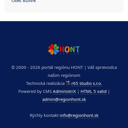
Obec Bzovík
© 2000 - 2026 portál regiónu HONT | Váš sprievodca
našim regiónom
Technická realizácia
r65 studio s.r.o.
Powered by CMS
AdministriX
|
HTML 5 valid
|
admin@regionhont.sk
Rýchly kontakt
info@regionhont.sk