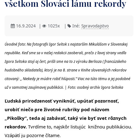
všetkom Slováci lámu rekordy
16.9.2024
|
1025x
|
Iné:
Spravodajstvo
Úvodné foto: Na fotografii Igor Svítok s najstarším Mikulášom v Slovenskej
republike. Keď sme sa v našej redakcii zaoberali, prečo z ľavej strany vedľa
Igora Svítoka stojí aj čert, prišli sme na to z výroku Berlioza ( francúzskeho
hudobného skladateľa), ktorý je na 8. strane v Knihe slovenských rekordov
citovaný: „ Niekedy je múdre robiť hlúposti.“ Viac na túto tému a jej podobné
už v samotnej zaujímavej publikácii. | Foto: osobný archív Igora Svítoka
Ľudská prirodzenosť vyniknúť, upútať pozornosť,
urobiť niečo pre životné rubriky pod názvom
„Pikošky“, teda aj zabávať, taký vie byť svet rôznych
rekordov.
Tvrdíme to, najskôr listujúc knižnou publikáciou.
Vzápätí ju pozorne čítame.