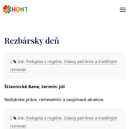
Rezbársky deň
|
Iné:
Podujatia v regióne
,
Oslavy patrónov a tradičných
remesiel
Štiavnické Bane, termín: júl
Rezbárske práce, remeselníci a zaujímavé atrakcie.
|
Iné:
Podujatia v regióne
,
Oslavy patrónov a tradičných
remesiel