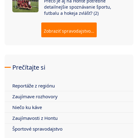
Prečo je aj na Honte potrebné
detailnejšie spoznávanie športu,
futbalu a hokeja zvlášť? (2)
Zobraziť spravodajstvo...
Prečítajte si
Reportáže z regiónu
Zaujímave rozhovory
Niečo ku káve
Zaujímavosti z Hontu
Športové spravodajstvo