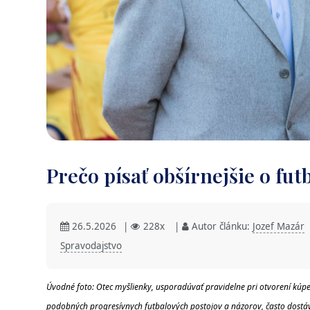
Prečo písať obšírnejšie o fu
26.5.2026
|
228x
|
Autor článku:
Jozef Mazár
Spravodajstvo
Úvodné foto: Otec myšlienky, usporadúvať pravidelne pri otvorení kúpeľ
podobných progresívnych futbalových postojov a názorov, často dostáva