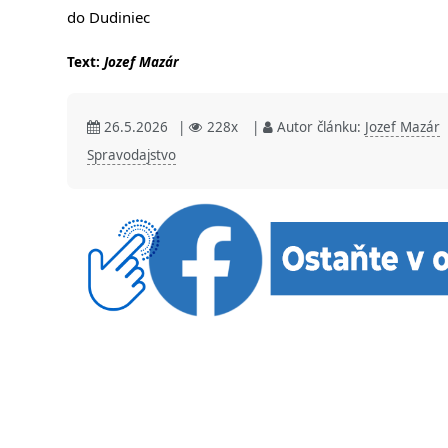
do Dudiniec
Text:
Jozef Mazár
26.5.2026
|
228x
|
Autor článku:
Jozef Mazár
Spravodajstvo