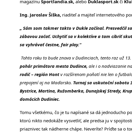
magazínu
Športlandia.sk,
alebo
Duklasport.sk
či
Klu
Ing. Jaroslav Šiška,
riaditeľ a majiteľ internetového po
„ Sám som takmer takto v Dukle začínal. Presvedčil so
zábavou začať. Uchytiť sa v kolektíve a tam cibriť sku
sa vyhrávať čestne, fair play.“
Tohto roku to bude znova v Dudinciach, tento raz už 13.
pohár primátora mesta Dudince,
ale i o nadviazanie na
rodič – región Hont
v rozšírenom poňatí nie len o futbal
prepojení aj na Maďarsko.
Turnaj sa uskutoční sobotu 3
Bystrice, Martina, Ružomberka, Dunajskej Stredy, Krup
domácich Dudiniec.
Tomu všetkému, čo je tu napísané sa dá jednoducho p
ktorú nikto nedokáže vysvetliť, ale predsa ju v spojitos
priaznivec tak nádherne chápe. Neveríte? Príďte sa o 