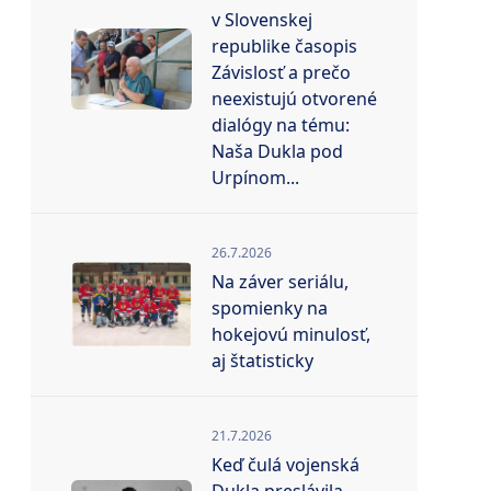
v Slovenskej
republike časopis
Závislosť a prečo
neexistujú otvorené
dialógy na tému:
Naša Dukla pod
Urpínom...
26.7.2026
Na záver seriálu,
spomienky na
hokejovú minulosť,
aj štatisticky
21.7.2026
Keď čulá vojenská