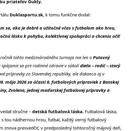
bu priateľov Dukly.
rtálu
Duklasportu.sk
, k tomu funkčne dodal:
m sa, ako je dobré a užitočné včas s futbalom ako hrou,
točnú lásku k pohybu, kolektívnej spolupráci a chceniu učiť
 ročník tohto medzinárodného turnaja nie len o
Putovný
 spájanie sa pre rodinné zdravie v súkolí
dieťa – rodič – starý
ové prípravky zo Slovenskej republiky, ale dokonca aj v
0. mája 2026 za účasti 8. futbalových prípraviek z Banskej
iny, Zvolena, jednej maďarskej futbalovej prípravky a
ovedať stručne –
detská futbalová láska.
Futbalová láska,
ti s tou nádhernou hrou, futbal, každý verný futbalový
tom znova presvedčiť, v predposledný tohtoročný májový deň,