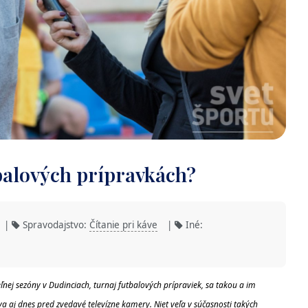
tbalových prípravkách?
|
Spravodajstvo:
Čítanie pri káve
|
Iné:
nej sezóny v Dudinciach, turnaj futbalových prípraviek, sa takou a im
 aj dnes pred zvedavé televízne kamery. Niet veľa v súčasnosti takých