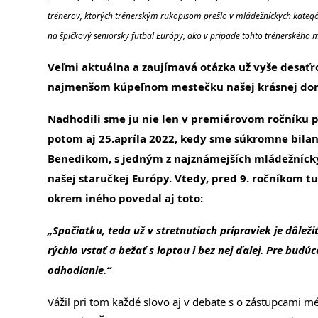
trénerov, ktorých trénerským rukopisom prešlo v mládežníckych kategór
na špičkový seniorsky futbal Európy, ako v prípade tohto trénerského
Veľmi aktuálna a zaujímavá otázka už vyše desaťr
najmenšom kúpeľnom mestečku našej krásnej d
Nadhodili sme ju nie len v premiérovom ročníku pri
potom aj 25.apríla 2022, kedy sme súkromne bilan
Benedikom, s jedným z najznámejších mládežnícky
našej staručkej Európy. Vtedy, pred 9. ročníkom 
okrem iného povedal aj toto:
„Spočiatku, teda už v stretnutiach prípraviek je dôleži
rýchlo vstať a bežať s loptou i bez nej ďalej. Pre budúc
odhodlanie.“
Vážil pri tom každé slovo aj v debate s o zástupcami m