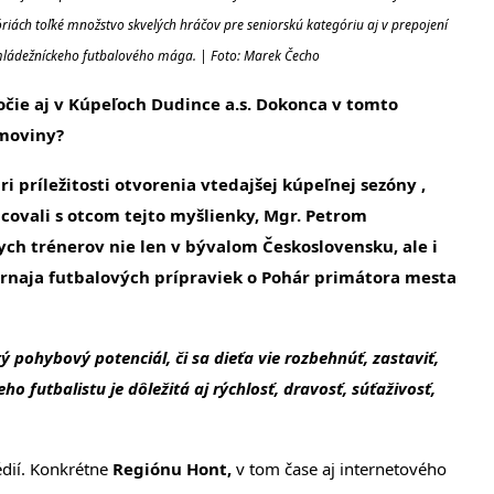
iách toľké množstvo skvelých hráčov pre seniorskú kategóriu aj v prepojení
 mládežníckeho futbalového mága. | Foto: Marek Čecho
očie aj v Kúpeľoch Dudince a.s. Dokonca v tomto
omoviny?
 príležitosti otvorenia vtedajšej kúpeľnej sezóny ,
covali s otcom tejto myšlienky, Mgr. Petrom
ch trénerov nie len v bývalom Československu, ale i
turnaja futbalových prípraviek o Pohár primátora mesta
tý pohybový potenciál, či sa dieťa vie rozbehnúť, zastaviť,
eho futbalistu je dôležitá aj rýchlosť, dravosť, súťaživosť,
édií. Konkrétne
Regiónu Hont,
v tom čase aj internetového