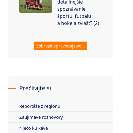
detailnejšie
spoznávanie
športu, futbalu
a hokeja zvlášť? (2)
Zobraziť spravodajstvo...
Prečítajte si
Reportáže z regiónu
Zaujímave rozhovory
Niečo ku káve