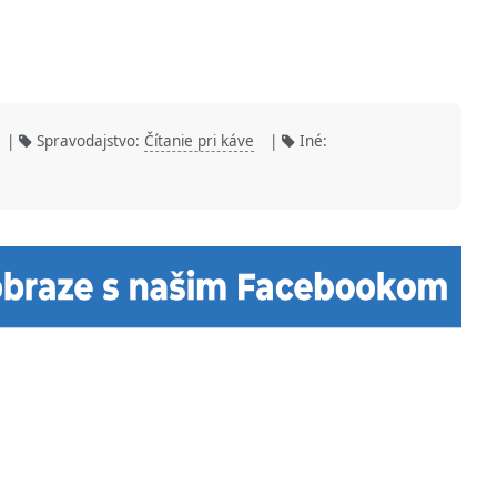
|
Spravodajstvo:
Čítanie pri káve
|
Iné: