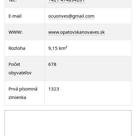
E-mail
ocuonves@gmail.com
WWW:
www.opatovskanovaves.sk
Rozloha
9,15 km²
Počet
678
obyvateľov
Prvá písomná
1323
zmienka