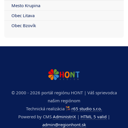
Mesto Krupina
Obec Litava
Obec Bzovík
© 2000 - 2026 portál regiónu HONT | Váš sprievodca
našim regiónom
Technická realizácia
r65 studio s.r.o.
Powered by CMS
AdministriX
|
HTML 5 valid
|
admin@regionhont.sk