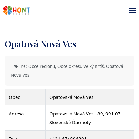
Opatová Nová Ves
|
Iné:
Obce regiónu
,
Obce okresu Veľký Krtíš
,
Opatová
Nová Ves
Obec
Opatovská Nová Ves
Adresa
Opatovská Nová Ves 189, 991 07
Slovenské Ďarmoty
Tel.:
+421 474894201