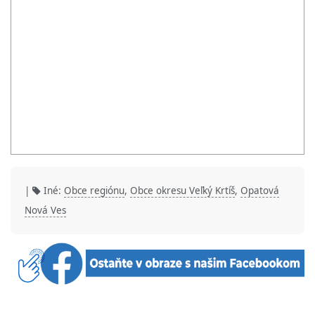
|
Iné:
Obce regiónu
,
Obce okresu Veľký Krtíš
,
Opatová
Nová Ves