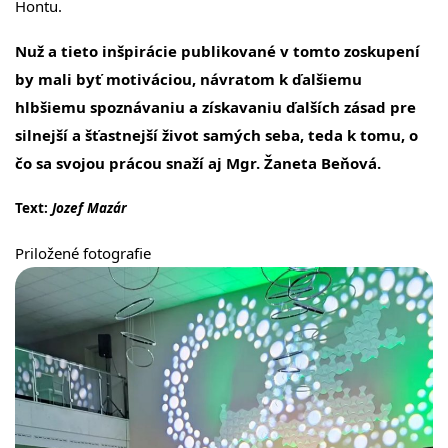
Hontu.
Nuž a tieto inšpirácie publikované v tomto zoskupení
by mali byť motiváciou, návratom k ďalšiemu
hlbšiemu spoznávaniu a získavaniu ďalších zásad pre
silnejší a šťastnejší život samých seba, teda k tomu, o
čo sa svojou prácou snaží aj Mgr. Žaneta Beňová.
Text:
Jozef Mazár
Priložené fotografie