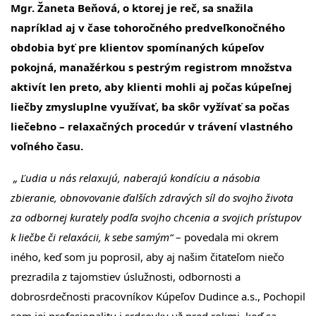
Mgr. Žaneta Beňová, o ktorej je reč, sa snažila
napríklad aj v čase tohoročného predveľkonočného
obdobia byť pre klientov spomínaných kúpeľov
pokojná, manažérkou s pestrým registrom množstva
aktivít len preto, aby klienti mohli aj počas kúpeľnej
liečby zmysluplne využívať, ba skôr vyžívať sa počas
liečebno – relaxačných procedúr v trávení vlastného
voľného času.
„ Ľudia u nás relaxujú, naberajú kondíciu a násobia
zbieranie, obnovovanie ďalších zdravých síl do svojho života
za odbornej kurately podľa svojho chcenia a svojich prístupov
k liečbe či relaxácii, k sebe samým“
– povedala mi okrem
iného, keď som ju poprosil, aby aj našim čitateľom niečo
prezradila z tajomstiev úslužnosti, odbornosti a
dobrosrdečnosti pracovníkov Kúpeľov Dudince a.s., Pochopil