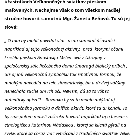
účastníkoch Veľkonočných sviatkov pieskom
maľovaných. Nechajme však o tom všetkom radšej
stručne hovoriť samotnú Mgr. Žanetu Beňovú. Tu sú jej
slová:
„ O tom by mohli povedať viac azda samotní účastníci
napríklad aj tejto veľkonočnej aktivity, pred ktorými očami
kreslila pieskom Anastasija Melencová z Ukrajiny v
spoločenskej sále liečebného domu Smaragd biblický príbeh ,
ale aj inú veľkonočnú symboliku tak emotívnou formou, že
mnohým navodila na telo zimomriavky, ba u drvivej väčšiny
nenechala suché ani ich oči. Neviem, dá sa to vôbec
autenticky opísať?... Rovnako by sa to mohlo dotýkať aj
Veľkonočného jarmoku a ďalších aktivít, ktoré sa tu konali. To
by sme potom museli zoširoka hovoriť napríklad aj o besede s
etnologičkou Katarínou Nádaskou , ktorej sa klienti pýtali na
zvyky, ktoré sa čoraz viac vytrácajú z tradičných sviatkov Veľkej