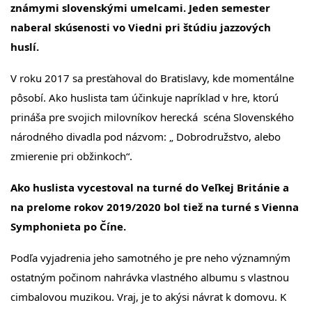
známymi slovenskými umelcami. Jeden semester
naberal skúsenosti vo Viedni pri štúdiu jazzových
huslí.
V roku 2017 sa presťahoval do Bratislavy, kde momentálne
pôsobí. Ako huslista tam účinkuje napríklad v hre, ktorú
prináša pre svojich milovníkov herecká scéna Slovenského
národného divadla pod názvom: „ Dobrodružstvo, alebo
zmierenie pri obžinkoch“.
Ako huslista vycestoval na turné do Veľkej Británie a
na prelome rokov 2019/2020 bol tiež na turné s Vienna
Symphonieta po Číne.
Podľa vyjadrenia jeho samotného je pre neho významným
ostatným počinom nahrávka vlastného albumu s vlastnou
cimbalovou muzikou. Vraj, je to akýsi návrat k domovu. K