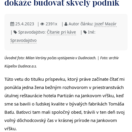
dokáže budovať skvelý podnik
25.4.2023
|
2391x
|
Autor článku:
Jozef Mazár
|
Spravodajstvo:
Čítanie pri káve
|
Iné:
Spravodajstvo
Úvodné foto: Milan Veróny počas vystúpenia v Dudinciach. | Foto: archív
Kúpeľov Dudince.a.s.
Túto vetu do titulku príspevku, ktorý práve začínate čítať mi
ponúkla jedna žena bežným rozhovorom v priestranstvách
útulnej reštaurácie hotela Partizán na Jankovom vŕšku, keď
sme sa bavili o ľudskej kvalite v bývalých fabrikách Tomáša
Baťu. Baťovci tam mali spoločný obed, trávili v ten deň svoj
voľný dôchodcovský čas v krásnej prírode na Jankovom
vŕšku.