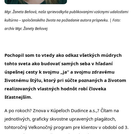
Mgr. Žaneta Beňová, naša sprievodkyňa publikovanými vzácnymi udalosťami
kultúrno – spoločenského života na požiadanie autora príspevku. | Foto:
archív Mgr. Žanety Beňovej
Pochopil som to vtedy ako odkaz všetkých múdrych
tohto sveta ako budovať samých seba v hľadaní
úspešnej cesty k svojmu „ja“ a svojmu zdravému
životnému štýlu, ktorý pri súčte poznaných a životom
realizovaných vlastných hodnôt robí človeka
šťastnejším.
A po rokoch? Znova v Kúpeľoch Dudince a.s.,? Čítam na
jednotlivých, graficky skvostne upravených plagátoch,
tohtoročný Veľkonočný program pre klientov v období od 3.