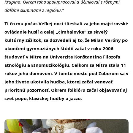
Krupina. Okrem toho spolupracoval a účinkoval s rôznymi
ďalšími skupinami z regiónu.“
Tí čo mu počas Veľkej noci tlieskali za jeho majstrovské
ovládanie huslí a celej „cimbalovke“ za skvelý
kultúrny zážitok, sa dozvedeli aj to, že Milan Veróny po
ukončení gymnaziánych štúdií začal v roku 2006
študovať v Nitre na Univerzite Konštantína Filozofa
Etnológiu a Etnomuzikológiu. Celkom sa Nitra stala 11
rokov jeho domovom. V tomto meste pod Zoborom sa v
jeho živote ukotvila hudba, ktorej začal venovať
prioritnú pozornosť. Okrem folklóru začal objavovať aj
svet popu, klasickej hudby a jazzu.