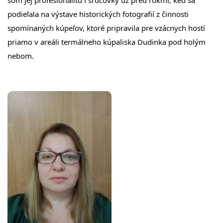
som jej profesionalitu i srdcovky už pred rokmi, keď sa
podieľala na výstave historických fotografií z činnosti
spomínaných kúpeľov, ktoré pripravila pre vzácnych hostí
priamo v areáli termálneho kúpaliska Dudinka pod holým
nebom.