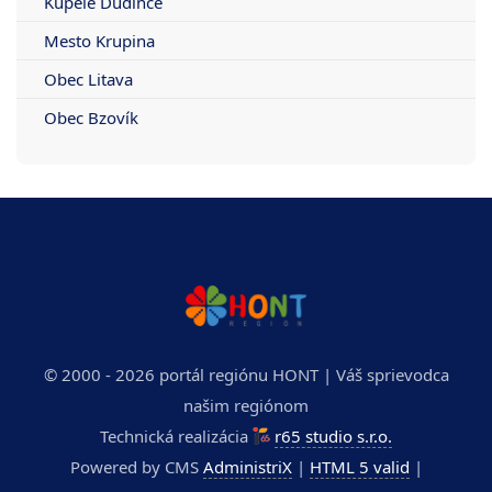
Kúpele Dudince
Mesto Krupina
Obec Litava
Obec Bzovík
© 2000 - 2026 portál regiónu HONT | Váš sprievodca
našim regiónom
Technická realizácia
r65 studio s.r.o.
Powered by CMS
AdministriX
|
HTML 5 valid
|