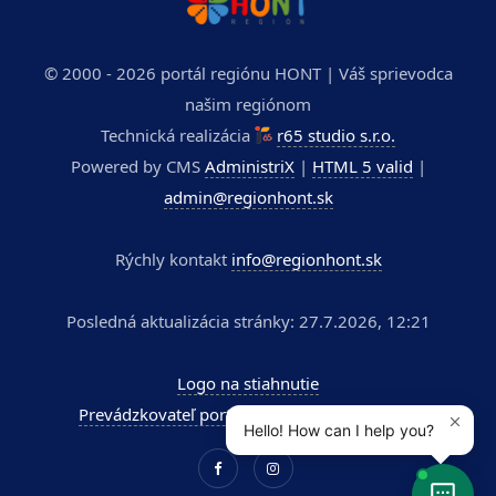
© 2000 - 2026 portál regiónu HONT | Váš sprievodca
našim regiónom
Technická realizácia
r65 studio s.r.o.
Powered by CMS
AdministriX
|
HTML 5 valid
|
admin@regionhont.sk
Rýchly kontakt
info@regionhont.sk
Posledná aktualizácia stránky: 27.7.2026, 12:21
Logo na stiahnutie
Prevádzkovateľ portálu - Kúpele Dudince a.s.