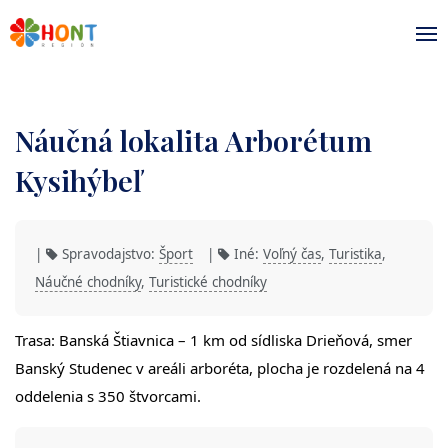
Náučná lokalita Arborétum
Kysihýbeľ
|
Spravodajstvo:
Šport
|
Iné:
Voľný čas
,
Turistika
,
Náučné chodníky
,
Turistické chodníky
Trasa: Banská Štiavnica – 1 km od sídliska Drieňová, smer
Banský Studenec v areáli arboréta, plocha je rozdelená na 4
oddelenia s 350 štvorcami.