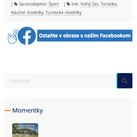
|
Spravodajstvo:
Šport
|
Iné:
Voľný čas
,
Turistika
,
Náučné chodníky
,
Turistické chodníky
Momentky