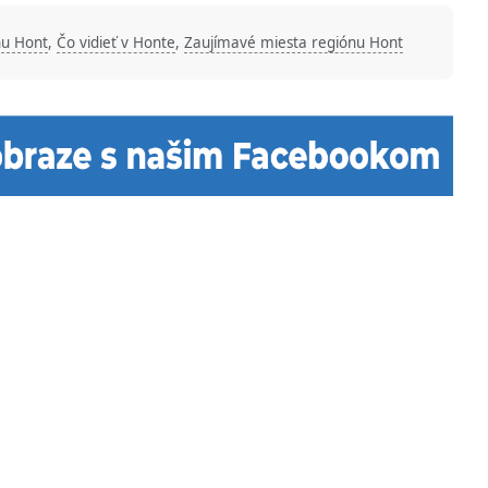
nu Hont
,
Čo vidieť v Honte
,
Zaujímavé miesta regiónu Hont