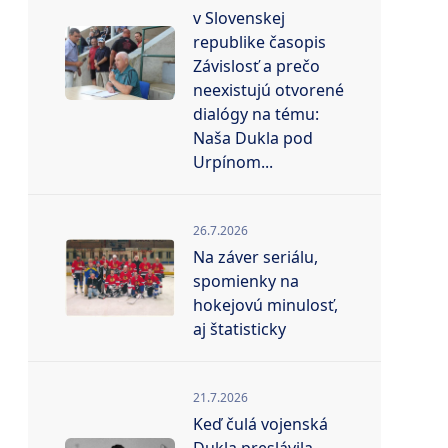
v Slovenskej
republike časopis
Závislosť a prečo
neexistujú otvorené
dialógy na tému:
Naša Dukla pod
Urpínom...
26.7.2026
Na záver seriálu,
spomienky na
hokejovú minulosť,
aj štatisticky
21.7.2026
Keď čulá vojenská