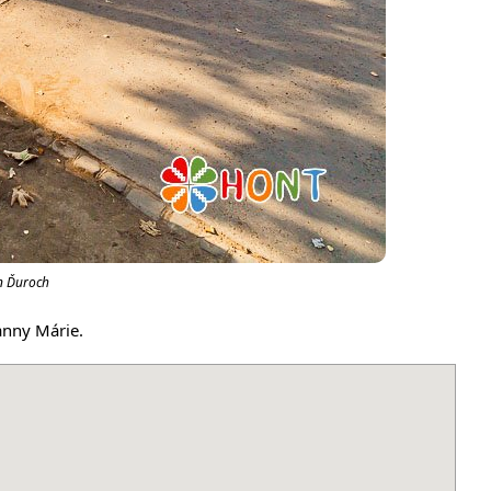
an Ďuroch
anny Márie.