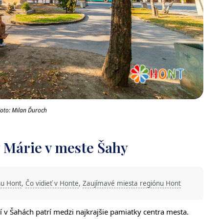
oto: Milan Ďuroch
 Márie v meste Šahy
nu Hont
,
Čo vidieť v Honte
,
Zaujímavé miesta regiónu Hont
v Šahách patrí medzi najkrajšie pamiatky centra mesta.