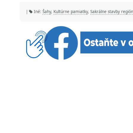
|
Iné:
Šahy
,
Kultúrne pamiatky
,
Sakrálne stavby regió