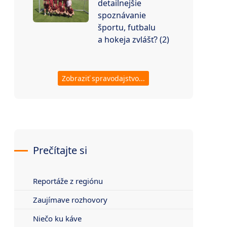
detailnejšie
spoznávanie
športu, futbalu
a hokeja zvlášť? (2)
Zobraziť spravodajstvo...
Prečítajte si
Reportáže z regiónu
Zaujímave rozhovory
Niečo ku káve