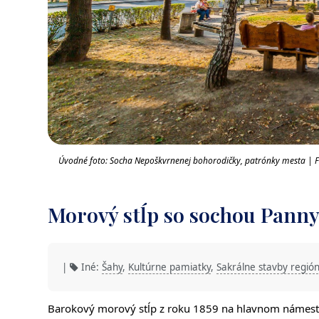
Úvodné foto: Socha Nepoškvrnenej bohorodičky, patrónky mesta | F
Morový stĺp so sochou Panny
|
Iné:
Šahy
,
Kultúrne pamiatky
,
Sakrálne stavby regió
Barokový morový stĺp z roku 1859 na hlavnom námestí 