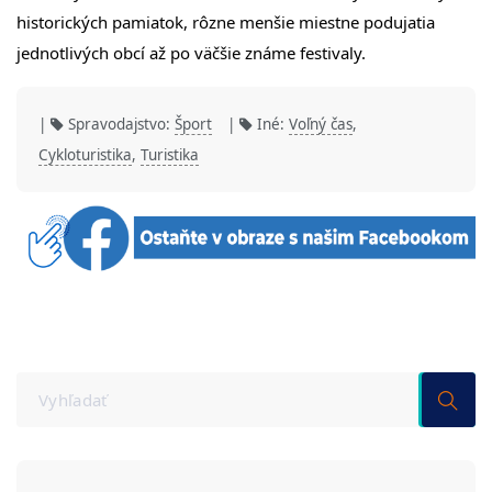
historických pamiatok, rôzne menšie miestne podujatia
jednotlivých obcí až po väčšie známe festivaly.
|
Spravodajstvo:
Šport
|
Iné:
Voľný čas
,
Cykloturistika
,
Turistika