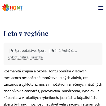
Leto v regióne
|
Spravodajstvo:
Šport
|
Iné:
Voľný čas
,
Cykloturistika
,
Turistika
Rozmanitá krajina a okolie Hontu ponúka v letných
mesiacoch nespočetné množstvo letných aktivít, cez
turizmus a cykloturizmus s množstvom značených náučných
chodníkov a cyklotrás, poľovníctva, hubárčenia, rybolovu a
kúpania sa v okolitých rybníkoch, jazerách a kúpaliskách,
zberu byliniek, možností navštíviť veľa vzácnych a známych