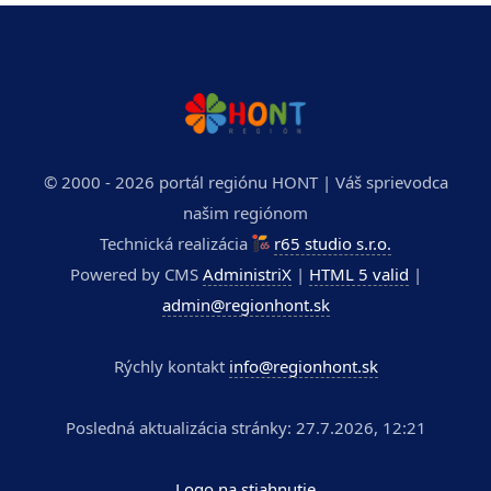
© 2000 - 2026 portál regiónu HONT | Váš sprievodca
našim regiónom
Technická realizácia
r65 studio s.r.o.
Powered by CMS
AdministriX
|
HTML 5 valid
|
admin@regionhont.sk
Rýchly kontakt
info@regionhont.sk
Posledná aktualizácia stránky: 27.7.2026, 12:21
Logo na stiahnutie