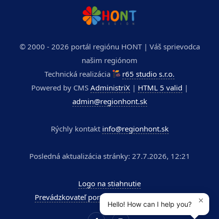
© 2000 - 2026 portál regiónu HONT | Váš sprievodca
našim regiónom
Technická realizácia
r65 studio s.r.o.
Powered by CMS
AdministriX
|
HTML 5 valid
|
admin@regionhont.sk
Rýchly kontakt
info@regionhont.sk
Posledná aktualizácia stránky: 27.7.2026, 12:21
Logo na stiahnutie
Prevádzkovateľ portálu - Kúpele Dudince a.s.