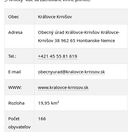
Obec
Kráľovce Krnišov
Adresa
Obecný úrad Kráľovce-Krnišov Kráľovce-
Krnišov 38 962 65 Hontianske Nemce
Tel.:
+421 45 55 81 619
E-mail
obecnyurad@kralovce-krnisov.sk
WWW:
www.kralovce-krnisov.sk
Rozloha
19,95 km²
Počet
166
obyvateľov