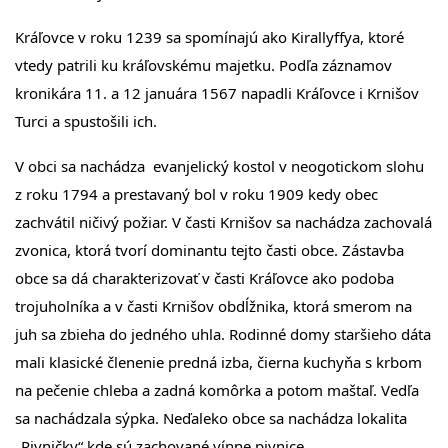
Kráľovce v roku 1239 sa spomínajú ako Kirallyffya, ktoré
vtedy patrili ku kráľovskému majetku. Podľa záznamov
kronikára 11. a 12 januára 1567 napadli Kráľovce i Krnišov
Turci a spustošili ich.
V obci sa nachádza evanjelický kostol v neogotickom slohu
z roku 1794 a prestavaný bol v roku 1909 kedy obec
zachvátil ničivý požiar. V časti Krnišov sa nachádza zachovalá
zvonica, ktorá tvorí dominantu tejto časti obce. Zástavba
obce sa dá charakterizovať v časti Kráľovce ako podoba
trojuholníka a v časti Krnišov obdĺžnika, ktorá smerom na
juh sa zbieha do jedného uhla. Rodinné domy staršieho dáta
mali klasické členenie predná izba, čierna kuchyňa s krbom
na pečenie chleba a zadná komôrka a potom maštaľ. Vedľa
sa nachádzala sýpka. Neďaleko obce sa nachádza lokalita
„Pivničky“ kde sú zachované vínne pivnice.