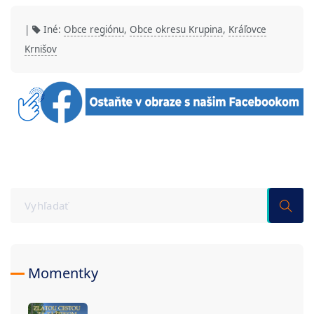
|
Iné:
Obce regiónu
,
Obce okresu Krupina
,
Kráľovce
Krnišov
Momentky