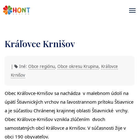
Kráľovce Krnišov
|
Iné:
Obce regiónu
,
Obce okresu Krupina
,
Kráľovce
Krnišov
Obec Kráľovce-Krnišov sa nachádza v malebnom údolí na
úpätí Štiavnických vrchov na ľavostrannom prítoku Štiavnice
a je súčasťou Chránenej krajinnej oblasti Štiavnické vrchy.
Obec Kráľovce-Krnišov vznikla zlúčením dvoch
samostatných obcí Kráľovce a Krnišov. V súčasnosti žije v
obci 190 obyvateľov.