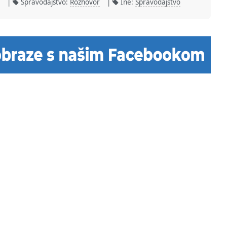
|
Spravodajstvo:
Rozhovor
|
Iné:
Spravodajstvo