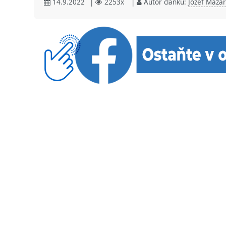
14.9.2022
|
2253x
|
Autor článku:
Jozef Mazár