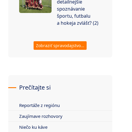
detailnejšie
spoznávanie
športu, futbalu
a hokeja zvlášť? (2)
Zobraziť spravodajstvo...
Prečítajte si
Reportáže z regiónu
Zaujímave rozhovory
Niečo ku káve