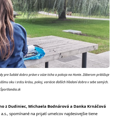
dy pre ľudské dobro práve v oáze ticha a pokoja na Honte. Záberom približuje
ášmu oku i srdcu krásu, pokoj, variácie ďalších hľadaní dobra v sebe samých.
 Športlandia.sk
o z Dudiniec, Michaela Bodnárová a Danka Krnáčová
.s., spomínané na prijatí umelcov najdesivejšie tiene