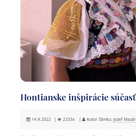
Hontianske inšpirácie súčas
14.9.2022
|
2253x
|
Autor článku:
Jozef Mazár