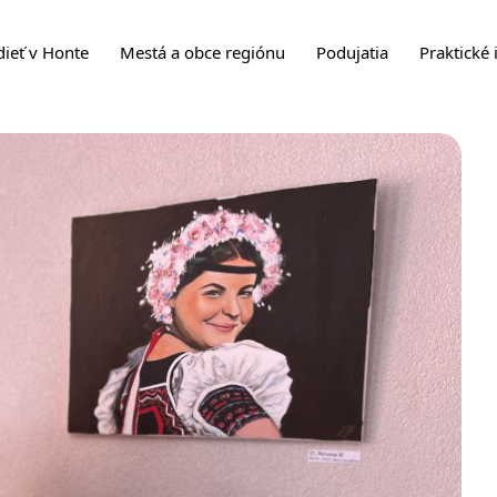
dieť v Honte
Mestá a obce regiónu
Podujatia
Praktické 