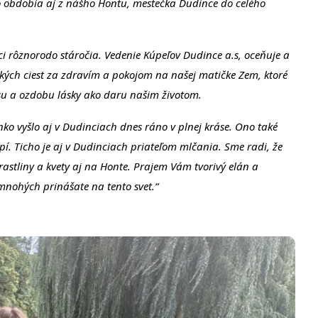
to obdobia aj z nášho Hontu, mestečka Dudince do celého
ci rôznorodo stáročia. Vedenie Kúpeľov Dudince a.s, oceňuje a
kých ciest za zdravím a pokojom na našej matičke Zem, ktoré
ásu a ozdobu lásky ako daru našim životom.
lnko vyšlo aj v Dudinciach dnes ráno v plnej kráse. Ono také
pí. Ticho je aj v Dudinciach priateľom mlčania. Sme radi, že
rastliny a kvety aj na Honte. Prajem Vám tvorivý elán a
nohých prinášate na tento svet.“