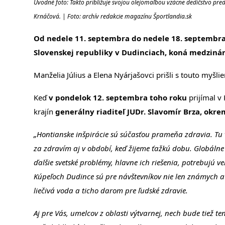
Úvodné foto: Takto približuje svojou olejomaľbou vzácne dedičstvo predk
Krnáčová. | Foto: archív redakcie magazínu Športlandia.sk
Od nedele 11. septembra do nedele 18. septemb
Slovenskej republiky v Dudinciach, koná medziná
Manželia Július a Elena Nyárjašovci prišli s touto myšl
Keď
v pondelok 12. septembra toho roku
prijímal v
krajín
generálny riaditeľ JUDr. Slavomír Brza, okr
„Hontianske inšpirácie sú súčasťou prameňa zdravia. Tu 
za zdravím aj v období, keď žijeme ťažkú dobu. Globálne v
ďalšie svetské problémy, hlavne ich riešenia, potrebujú veľ
Kúpeľoch Dudince sú pre návštevníkov nie len známych 
liečivá voda a ticho darom pre ľudské zdravie.
Aj pre Vás, umelcov z oblasti výtvarnej, nech bude tiež t