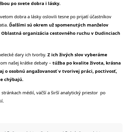
žbou po svete dobra i lásky.
etom dobra a lásky oslovili tesne po prijatí účastníkov
atia.
Ďalšími sú okrem už spomenutých manželov
ívna Oblastná organizácia cestovného ruchu v Dudinciach
lecké dary ich tvorby.
Z ich živých slov vyberáme
om našej krátke debaty –
túžba po kvalite života, krásna
 aj o osobnú angažovanosť v tvorivej práci, poctivosť,
e chýbajú.
stránkach médií, väčší a širší analytický priestor po
í.