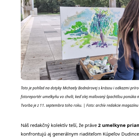
Toto je pohľad na dotyky Michaely Bodnárovej s krásou i odkazmi príro
fotoreportér umelkyňu vo chvíli, keď olej maľovaný špachtľou ponúka n
Tvorba je z 11. septembra toho roku. | Foto: archív redakcie magazínu
Náš redakčný kolektív teší, že práve
2 umelkyne priam
konfrontujú aj generálnym riaditeľom Kúpeľov Dudince a