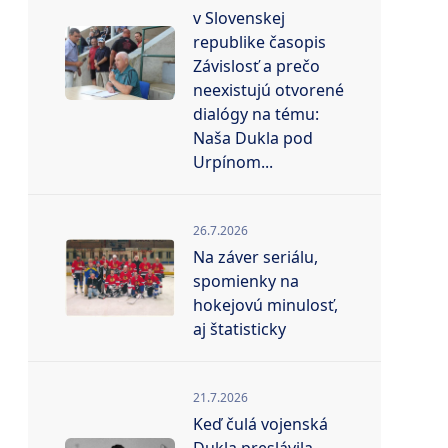
v Slovenskej
republike časopis
Závislosť a prečo
neexistujú otvorené
dialógy na tému:
Naša Dukla pod
Urpínom...
26.7.2026
Na záver seriálu,
spomienky na
hokejovú minulosť,
aj štatisticky
21.7.2026
Keď čulá vojenská