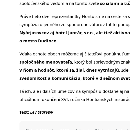
spoločenského vedomia na tomto svete
so silami a tú
Práve tieto dve reprezentantky Hontu sme na ceste za sv
sympózia u jedného zo spouorganizátorov tohto poduj
Nyárjasovcov aj hotel Jantár, s.r.o., ale tiež akt
a mesto Dudince.
Vďaka ochote oboch môžeme aj čitateľovi ponúknuť ume
spoločného menovateľa,
ktorý bol sprievodným znak
v ňom a hodnôt, ktoré sa, žiaľ, dnes vytrácajú. Ide
svedomitosť a komunikáciu, ktoré v dnešnom svet
Tá ich, ale i ďalších umelcov na sympóziu dostane aj na 
oficiálnom ukončení XVI. ročníka Hontianskych inšpiráci
Text:
Lev Starewv