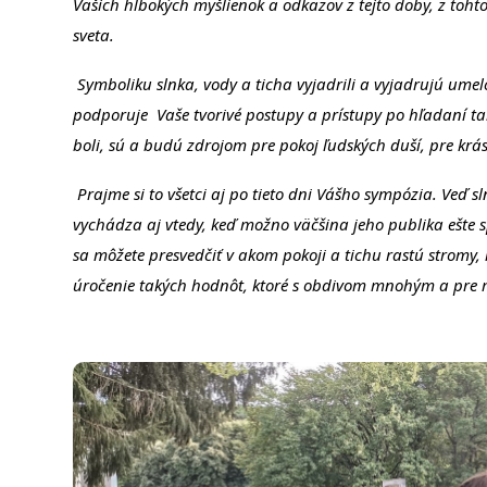
Vašich hlbokých myšlienok a odkazov z tejto doby, z toh
sveta.
Symboliku slnka, vody a ticha vyjadrili a vyjadrujú umel
podporuje Vaše tvorivé postupy a prístupy po hľadaní ta
boli, sú a budú zdrojom pre pokoj ľudských duší, pre kr
Prajme si to všetci aj po tieto dni Vášho sympózia. Veď s
vychádza aj vtedy, keď možno väčšina jeho publika ešte s
sa môžete presvedčiť v akom pokoji a tichu rastú stromy, 
úročenie takých hodnôt, ktoré s obdivom mnohým a pre m