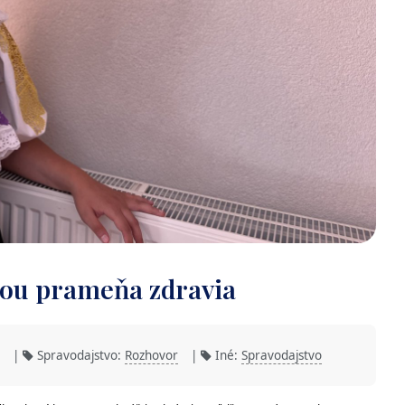
ťou prameňa zdravia
|
Spravodajstvo:
Rozhovor
|
Iné:
Spravodajstvo