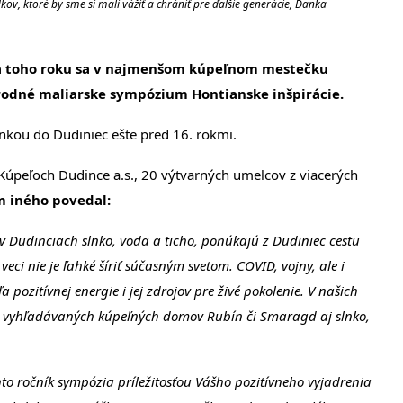
ov, ktoré by sme si mali vážiť a chrániť pre ďalšie generácie, Danka
ra toho roku sa v najmenšom kúpeľnom mestečku
rodné maliarske sympózium Hontianske inšpirácie.
ienkou do Dudiniec ešte pred 16. rokmi.
 Kúpeľoch Dudince a.s., 20 výtvarných umelcov z viacerých
em iného povedal:
v Dudinciach slnko, voda a ticho, ponúkajú z Dudiniec cestu
eci nie je ľahké šíriť súčasným svetom. COVID, vojny, ale i
a pozitívnej energie i jej zdrojov pre živé pokolenie. V našich
a vyhľadávaných kúpeľných domov Rubín či Smaragd aj slnko,
ento ročník sympózia príležitosťou Vášho pozitívneho vyjadrenia