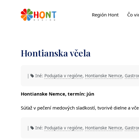
Región Hont
Čo vi
Hontianska včela
|
Iné:
Podujatia v regióne
,
Hontianske Nemce
,
Gastro
Hontianske Nemce, termín: jún
Súťaž v pečení medových sladkostí, tvorivé dielne a vče
|
Iné:
Podujatia v regióne
,
Hontianske Nemce
,
Gastro