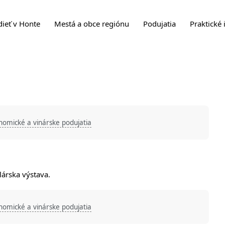
dieť v Honte
Mestá a obce regiónu
Podujatia
Praktické 
nomické a vinárske podujatia
lárska výstava.
nomické a vinárske podujatia