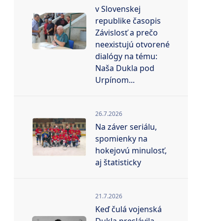
v Slovenskej
republike časopis
Závislosť a prečo
neexistujú otvorené
dialógy na tému:
Naša Dukla pod
Urpínom...
26.7.2026
Na záver seriálu,
spomienky na
hokejovú minulosť,
aj štatisticky
21.7.2026
Keď čulá vojenská