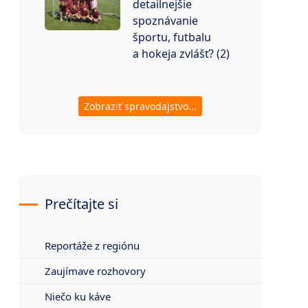
detailnejšie
spoznávanie
športu, futbalu
a hokeja zvlášť? (2)
Zobraziť spravodajstvo...
Prečítajte si
Reportáže z regiónu
Zaujímave rozhovory
Niečo ku káve