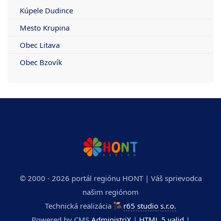
Kúpele Dudince
Mesto Krupina
Obec Litava
Obec Bzovík
© 2000 - 2026 portál regiónu HONT | Váš sprievodca
našim regiónom
Technická realizácia
r65 studio s.r.o.
Powered by CMS
AdministriX
|
HTML 5 valid
|