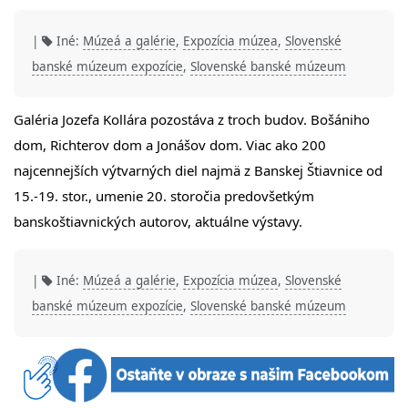
|
Iné:
Múzeá a galérie
,
Expozícia múzea
,
Slovenské
banské múzeum expozície
,
Slovenské banské múzeum
Galéria Jozefa Kollára pozostáva z troch budov. Bošániho
dom, Richterov dom a Jonášov dom. Viac ako 200
najcennejších výtvarných diel najmä z Banskej Štiavnice od
15.-19. stor., umenie 20. storočia predovšetkým
banskoštiavnických autorov, aktuálne výstavy.
|
Iné:
Múzeá a galérie
,
Expozícia múzea
,
Slovenské
banské múzeum expozície
,
Slovenské banské múzeum