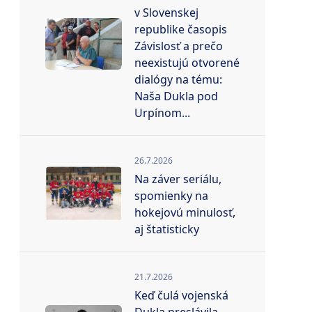
v Slovenskej
republike časopis
Závislosť a prečo
neexistujú otvorené
dialógy na tému:
Naša Dukla pod
Urpínom...
26.7.2026
Na záver seriálu,
spomienky na
hokejovú minulosť,
aj štatisticky
21.7.2026
Keď čulá vojenská