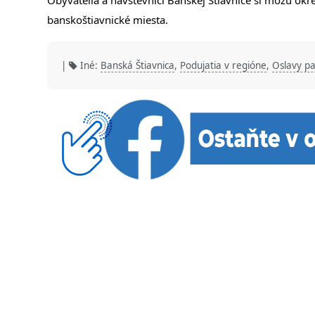
Obyvatelia a návštevníci Banskej Štiavnice si môžu okr
banskoštiavnické miesta.
|
Iné:
Banská Štiavnica
,
Podujatia v regióne
,
Oslavy pa