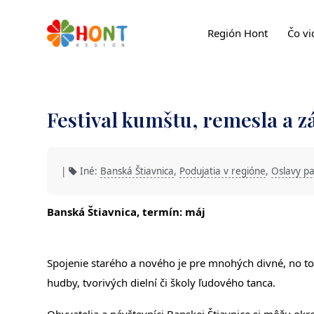
Región Hont
Čo vi
Festival kumštu, remesla a z
|
Iné:
Banská Štiavnica
,
Podujatia v regióne
,
Oslavy pa
Banská Štiavnica, termín: máj
Spojenie starého a nového je pre mnohých divné, no to
hudby, tvorivých dielní či školy ľudového tanca.