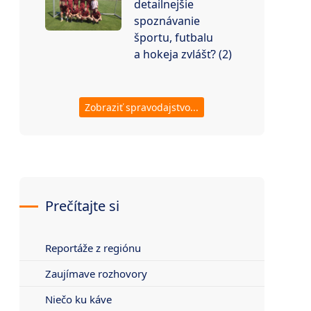
detailnejšie
spoznávanie
športu, futbalu
a hokeja zvlášť? (2)
Zobraziť spravodajstvo...
Prečítajte si
Reportáže z regiónu
Zaujímave rozhovory
Niečo ku káve