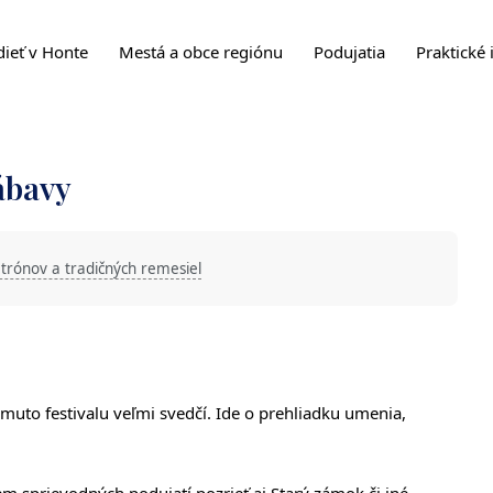
dieť v Honte
Mestá a obce regiónu
Podujatia
Praktické 
ábavy
trónov a tradičných remesiel
muto festivalu veľmi svedčí. Ide o prehliadku umenia,