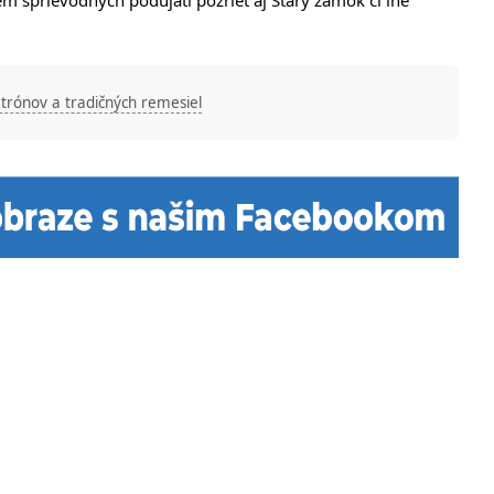
em sprievodných podujatí pozrieť aj Starý zámok či iné
trónov a tradičných remesiel