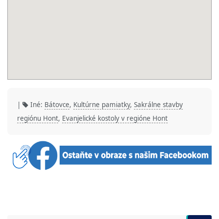
|
Iné:
Bátovce
,
Kultúrne pamiatky
,
Sakrálne stavby
regiónu Hont
,
Evanjelické kostoly v regióne Hont