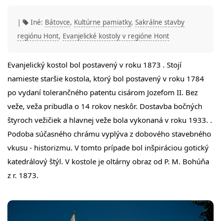
|
Iné:
Bátovce
,
Kultúrne pamiatky
,
Sakrálne stavby
regiónu Hont
,
Evanjelické kostoly v regióne Hont
Evanjelický kostol bol postavený v roku 1873 . Stojí
namieste staršie kostola, ktorý bol postavený v roku 1784
po vydaní tolerančného patentu cisárom Jozefom II. Bez
veže, veža pribudla o 14 rokov neskôr. Dostavba bočných
štyroch vežičiek a hlavnej veže bola vykonaná v roku 1933. .
Podoba súčasného chrámu vyplýva z dobového stavebného
vkusu - historizmu. V tomto prípade bol inšpiráciou gotický
katedrálový štýl. V kostole je oltárny obraz od P. M. Bohúňa
z r. 1873.