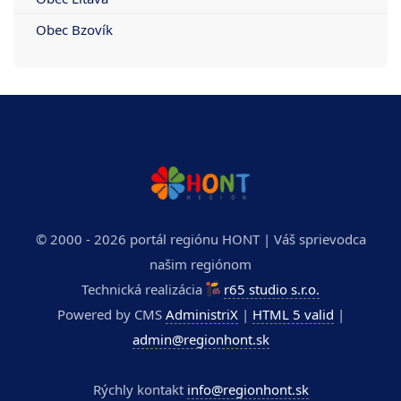
Obec Bzovík
© 2000 - 2026 portál regiónu HONT | Váš sprievodca
našim regiónom
Technická realizácia
r65 studio s.r.o.
Powered by CMS
AdministriX
|
HTML 5 valid
|
admin@regionhont.sk
Rýchly kontakt
info@regionhont.sk