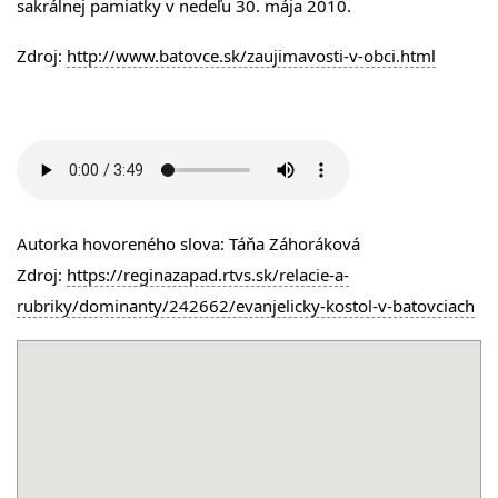
sakrálnej pamiatky v nedeľu 30. mája 2010.
Zdroj:
http://www.batovce.sk/zaujimavosti-v-obci.html
Autorka hovoreného slova: Táňa Záhoráková
Zdroj:
https://reginazapad.rtvs.sk/relacie-a-
rubriky/dominanty/242662/evanjelicky-kostol-v-batovciach