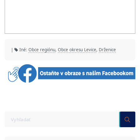
|
Iné:
Obce regiónu
,
Obce okresu Levice
,
Drženice