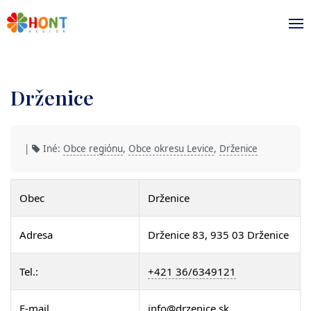
Drženice
|
Iné:
Obce regiónu
,
Obce okresu Levice
,
Drženice
Obec
Drženice
Adresa
Drženice 83, 935 03 Drženice
Tel.:
+421 36/6349121
E-mail
info@drzenice.sk