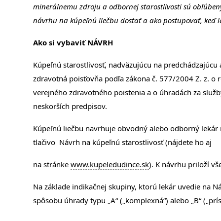
minerálnemu zdroju a odbornej starostlivosti sú obľúben
návrhu na kúpeľnú liečbu dostať a ako postupovať, keď le
Ako si vybaviť NÁVRH
Kúpeľnú starostlivosť, nadväzujúcu na predchádzajúcu 
zdravotná poisťovňa podľa zákona č. 577/2004 Z. z. o r
verejného zdravotného poistenia a o úhradách za služby
neskorších predpisov.
Kúpeľnú liečbu navrhuje obvodný alebo odborný lekár n
tlačivo Návrh na kúpeľnú starostlivosť (nájdete ho aj
na stránke
www.kupeledudince.sk
). K návrhu priloží v
Na základe indikačnej skupiny, ktorú lekár uvedie na Ná
spôsobu úhrady typu „A“ („komplexná“) alebo „B“ („prí