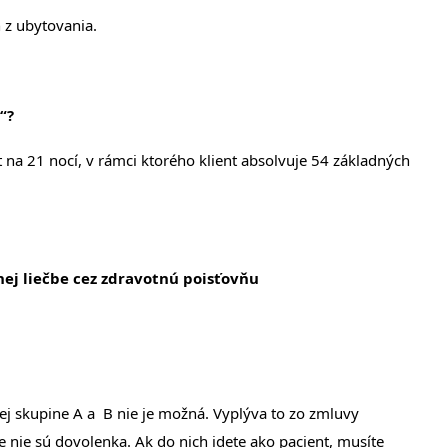
ň z ubytovania.
“?
yt na 21 nocí, v rámci ktorého klient absolvuje 54 základných
nej liečbe cez zdravotnú poisťovňu
nej skupine A a B nie je možná. Vyplýva to zo zmluvy
 nie sú dovolenka. Ak do nich idete ako pacient, musíte