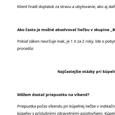
Klient hradí doplatok za stravu a ubytovanie, ako aj da
Ako často je možné absolvovať liečbu v skupine „B
Pokiaľ zákon neurčuje inak, je 1 X za 2 roky. Ide o pob
procedúr.
Najčastejšie otázky pri kúpeľ
Môžem dostať priepustku na víkend?
Priepustka počas víkendu pri kúpeľnej liečbe v indikač
kúpeľov s príslušnými zdravotnými poisťovňami. Kúpele