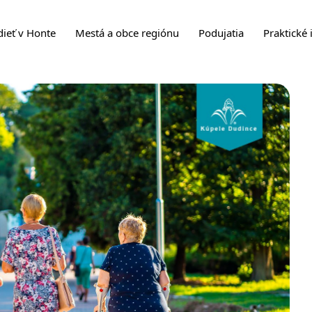
dieť v Honte
Mestá a obce regiónu
Podujatia
Praktické 