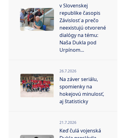
v Slovenskej
republike časopis
Závislosť a prečo
neexistujú otvorené
dialógy na tému:
Naša Dukla pod
Urpínom...
26.7.2026
Na záver seriálu,
spomienky na
hokejovú minulosť,
aj štatisticky
21.7.2026
Keď čulá vojenská