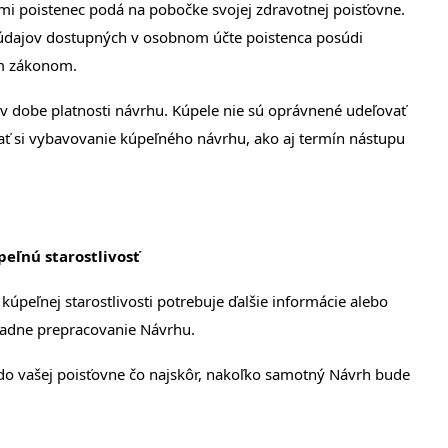
mi poistenec podá na pobočke svojej zdravotnej poisťovne.
 údajov dostupných v osobnom účte poistenca posúdi
ým zákonom.
v dobe platnosti návrhu. Kúpele nie sú oprávnené udeľovať
ť si vybavovanie kúpeľného návrhu, ako aj termín nástupu
eľnú starostlivosť
kúpeľnej starostlivosti potrebuje ďalšie informácie alebo
ípadne prepracovanie Návrhu.
o vašej poisťovne čo najskôr, nakoľko samotný Návrh bude