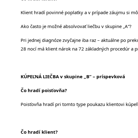
Klient hradí povinné poplatky a v prípade záujmu si m
Ako často je možné absolvovať liečbu v skupine „A“?
Pri jednej diagnóze zvyčajne iba raz – aktuálne po pr
28 nocí má klient nárok na 72 základných procedúr a p
KÚPEĽNÁ LIEČBA v skupine „B“ – príspevková
Čo hradí poisťovňa?
Poisťovňa hradí pri tomto type poukazu klientovi kúpeľ
Čo hradí klient?