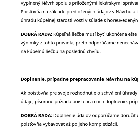
Vyplnený Návrh spolu s priloženými lekárskymi správa
Poisťovňa na základe predložených údajov v Návrhu a
úhradu kúpeľnej starostlivosti v súlade s horeuveden
DOBRÁ RADA:
Kúpeľná liečba musí byť ukončená ešte 
výnimky z tohto pravidla, preto odporúčame nenecháva
na kúpeľnú liečbu na poslednú chvíľu.
Doplnenie, prípadne prepracovanie Návrhu na kúp
Ak poisťovňa pre svoje rozhodnutie o schválení úhrady 
údaje, písomne požiada poistenca o ich doplnenie, pr
DOBRÁ RADA:
Doplnenie údajov odporúčame doručiť d
poisťovňa vybavovať až po jeho kompletizácii.