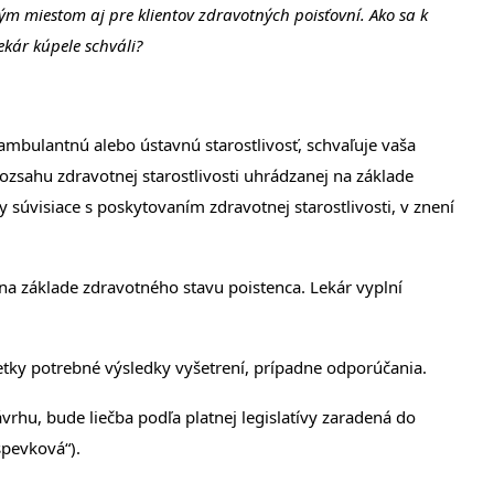
ým miestom aj pre klientov zdravotných poisťovní. Ako sa k
kár kúpele schváli?
ambulantnú alebo ústavnú starostlivosť, schvaľuje vaša
ozsahu zdravotnej starostlivosti uhrádzanej na základe
 súvisiace s poskytovaním zdravotnej starostlivosti, v znení
a základe zdravotného stavu poistenca. Lekár vyplní
šetky potrebné výsledky vyšetrení, prípadne odporúčania.
vrhu, bude liečba podľa platnej legislatívy zaradená do
spevková“).