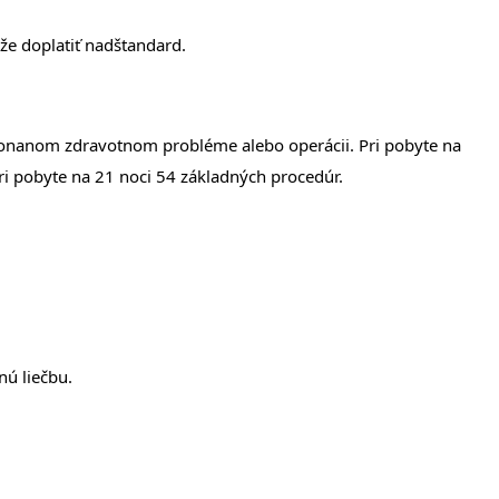
ôže doplatiť nadštandard.
ekonanom zdravotnom probléme alebo operácii. Pri pobyte na
ri pobyte na 21 noci 54 základných procedúr.
nú liečbu.