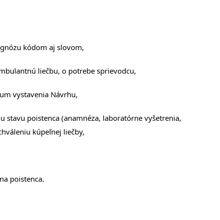
diagnózu kódom aj slovom,
mbulantnú liečbu, o potrebe sprievodcu,
átum vystavenia Návrhu,
 stavu poistenca (anamnéza, laboratórne vyšetrenia,
chváleniu kúpeľnej liečby,
na poistenca.