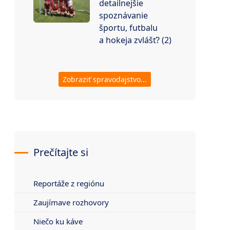
detailnejšie
spoznávanie
športu, futbalu
a hokeja zvlášť? (2)
Zobraziť spravodajstvo...
Prečítajte si
Reportáže z regiónu
Zaujímave rozhovory
Niečo ku káve