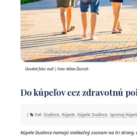
Úvodné foto: null | Foto: Milan Ďuroch
Do kúpeľov cez zdravotnú po
|
Iné:
Dudince
,
Kúpele
,
Kúpele Dudince
,
Spoznaj Kúpel
Kúpele Dudince nemajú indikačný zoznam na tri strany, no