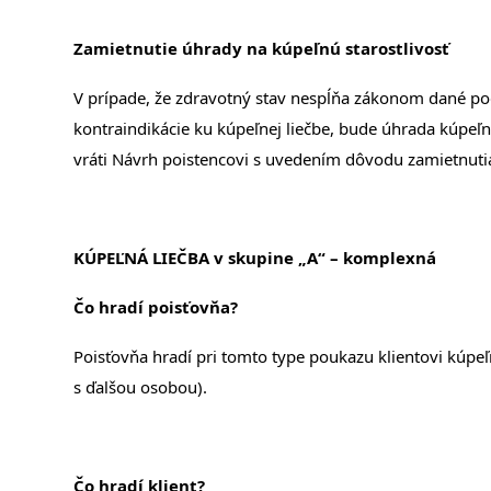
Zamietnutie úhrady na kúpeľnú starostlivosť
V prípade, že zdravotný stav nespĺňa zákonom dané pod
kontraindikácie ku kúpeľnej liečbe, bude úhrada kúpeľn
vráti Návrh poistencovi s uvedením dôvodu zamietnuti
KÚPEĽNÁ LIEČBA v skupine „A“ – komplexná
Čo hradí poisťovňa?
Poisťovňa hradí pri tomto type poukazu klientovi kúpeľ
s ďalšou osobou).
Čo hradí klient?