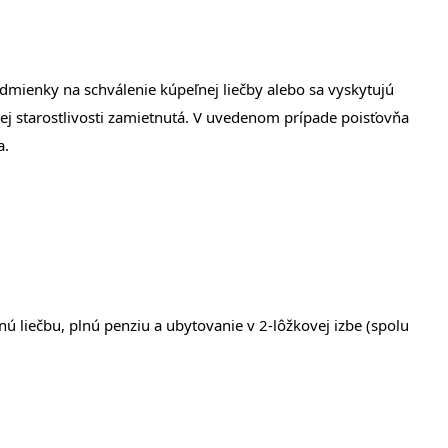
mienky na schválenie kúpeľnej liečby alebo sa vyskytujú
ej starostlivosti zamietnutá. V uvedenom prípade poisťovňa
a.
nú liečbu, plnú penziu a ubytovanie v 2-lôžkovej izbe (spolu