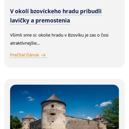
V okolí bzovíckeho hradu pribudli
lavičky a premostenia
Všimli sme si: okolie hradu v Bzovíku je zas o čosi
atraktívnejšie...
Prečítať článok