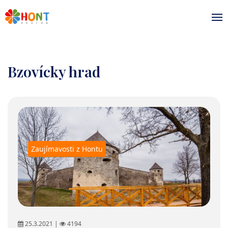
Bzovícky hrad
Zaujímavosti z Hontu
25.3.2021 |
4194