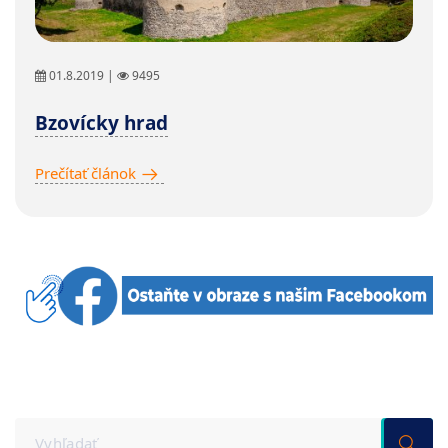
01.8.2019 |
9495
Bzovícky hrad
Prečítať článok