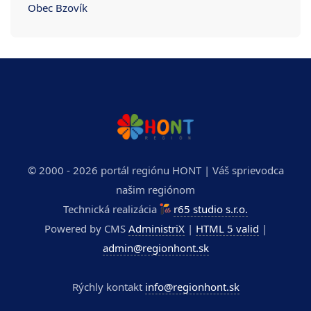
Obec Bzovík
© 2000 - 2026 portál regiónu HONT | Váš sprievodca
našim regiónom
Technická realizácia
r65 studio s.r.o.
Powered by CMS
AdministriX
|
HTML 5 valid
|
admin@regionhont.sk
Rýchly kontakt
info@regionhont.sk