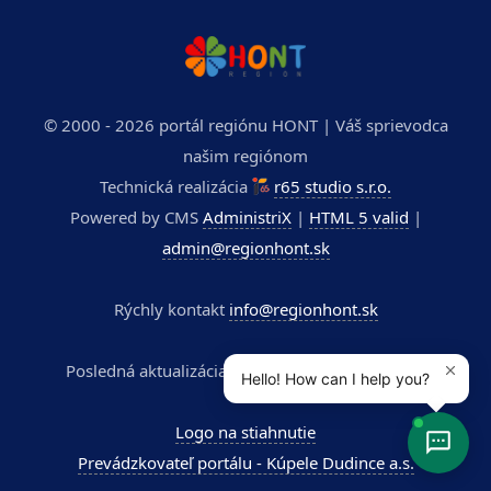
© 2000 - 2026 portál regiónu HONT | Váš sprievodca
našim regiónom
Technická realizácia
r65 studio s.r.o.
Powered by CMS
AdministriX
|
HTML 5 valid
|
admin@regionhont.sk
Rýchly kontakt
info@regionhont.sk
Posledná aktualizácia stránky: 27.7.2026, 12:21
Logo na stiahnutie
Prevádzkovateľ portálu - Kúpele Dudince a.s.