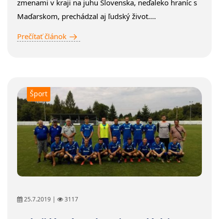
zmenami v kraji na juhu Slovenska, neďaleko hraníc s
Maďarskom, prechádzal aj ľudský život....
Prečítať článok
Šport
25.7.2019 |
3117