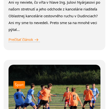
Ani vy neviete, čo vŕta v hlave Ing. Julovi Nyárjasovi po
našom stretnutí a jeho odchode z kancelárie riaditeľa
Oblastnej kancelárie cestovného ruchu v Dudinciach?
Ani my sme to nevedeli. Preto sme sa na mnohé veci
pýtal...
Prečítať článok
Šport