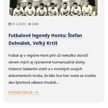
07.2.2020 |
3388
Futbalové legendy Hontu: Štefan
Dohnálek, Veľký Krtíš
Futbal aj v regióne Hont plní už niekoľko storočí
okrem iných aj významné humanizačné úlohy.
Historici bádaním zistili a v mnohých svojich
dokumentoch tvrdia, že táto hra hier sveta sa zrodila
ako športová zábava chudob...
Prečítať článok