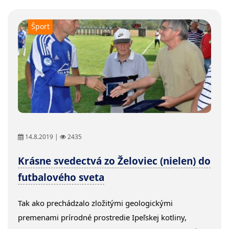
Šport
14.8.2019 |
2435
Krásne svedectvá zo Želoviec (nielen) do
futbalového sveta
Tak ako prechádzalo zložitými geologickými
premenami prírodné prostredie Ipeľskej kotliny,