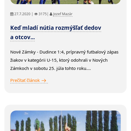
27.7.2020 |
3175|
Jozef Mazár
Keď mladí nútia rozmýšľať dedov
a otcov...
Nové Zámky - Dudince 1:4, prípravný futbalový zápas
žiakov v kategórii U-15, ktorý odohrali v Nových
Zámkoch v sobotu 25. júla tohto roku....
Prečítať článok