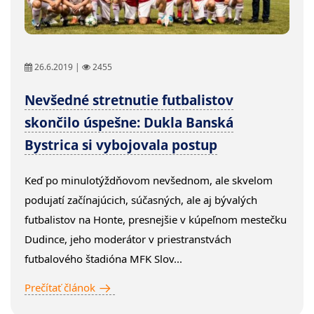
26.6.2019 |
2455
Nevšedné stretnutie futbalistov
skončilo úspešne: Dukla Banská
Bystrica si vybojovala postup
Keď po minulotýždňovom nevšednom, ale skvelom
podujatí začínajúcich, súčasných, ale aj bývalých
futbalistov na Honte, presnejšie v kúpeľnom mestečku
Dudince, jeho moderátor v priestranstvách
futbalového štadióna MFK Slov...
Prečítať článok