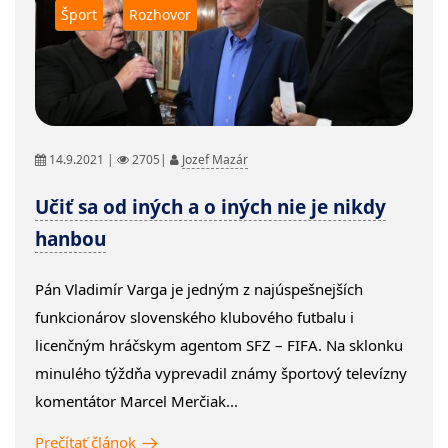
Šport
Rozhovor
14.9.2021 |
2705|
Jozef Mazár
Učiť sa od iných a o iných nie je nikdy
hanbou
Pán Vladimír Varga je jedným z najúspešnejších
funkcionárov slovenského klubového futbalu i
licenčným hráčskym agentom SFZ – FIFA. Na sklonku
minulého týždňa vyprevadil známy športový televízny
komentátor Marcel Merčiak...
Prečítať článok