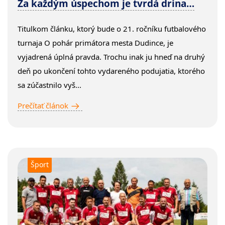
Za každým úspechom je tvrdá drina…
Titulkom článku, ktorý bude o 21. ročníku futbalového
turnaja O pohár primátora mesta Dudince, je
vyjadrená úplná pravda. Trochu inak ju hneď na druhý
deň po ukončení tohto vydareného podujatia, ktorého
sa zúčastnilo vyš...
Prečítať článok
Šport