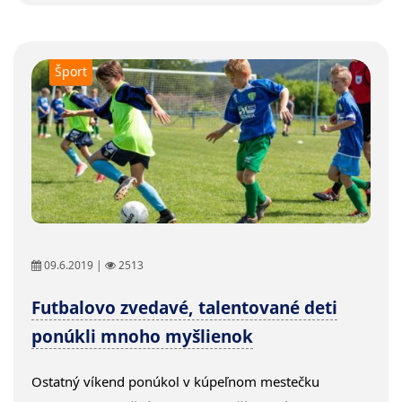
Šport
09.6.2019 |
2513
Futbalovo zvedavé, talentované deti
ponúkli mnoho myšlienok
Ostatný víkend ponúkol v kúpeľnom mestečku