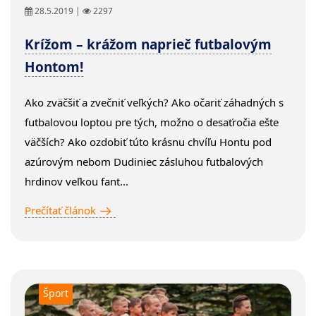
28.5.2019 |
2297
Krížom – krážom naprieč futbalovým
Hontom!
Ako zväčšiť a zvečniť veľkých? Ako očariť záhadných s
futbalovou loptou pre tých, možno o desaťročia ešte
väčších? Ako ozdobiť túto krásnu chvíľu Hontu pod
azúrovým nebom Dudiniec zásluhou futbalových
hrdinov veľkou fant...
Prečítať článok
Šport