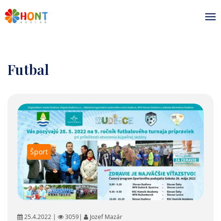
Futbal
Šport
25.4.2022 |
3059|
Jozef Mazár