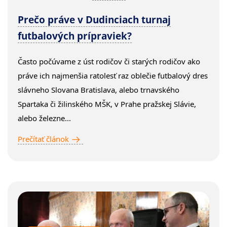
Prečo práve v Dudinciach turnaj
futbalových prípraviek?
Často počúvame z úst rodičov či starých rodičov ako
práve ich najmenšia ratolesť raz oblečie futbalový dres
slávneho Slovana Bratislava, alebo trnavského
Spartaka či žilinského MŠK, v Prahe pražskej Slávie,
alebo železne...
Prečítať článok