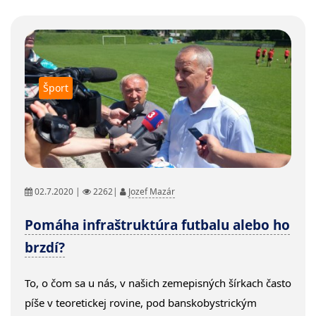
Šport
02.7.2020 |
2262|
Jozef Mazár
Pomáha infraštruktúra futbalu alebo ho
brzdí?
To, o čom sa u nás, v našich zemepisných šírkach často
píše v teoretickej rovine, pod banskobystrickým