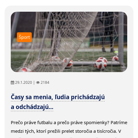
Šport
29.1.2020 |
2184
Časy sa menia, ľudia prichádzajú
a odchádzajú...
Prečo práve futbalu a prečo práve spomienky? Patríme
medzi tých, ktorí prežili prelet storočia a tisícročia. V