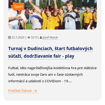
Šport
22.7.2020 |
3215|
Jozef Mazár
Turnaj v Dudinciach, štart futbalových
súťaží, dodržiavanie fair - play
Futbal, táto najpríťažlivejšia kolektívna hra pre státisíce
ľudí, nestráca svoje čaro ani v čase sústavných
informácií a udalostí s COVIDom - 19....
Prečítať článok