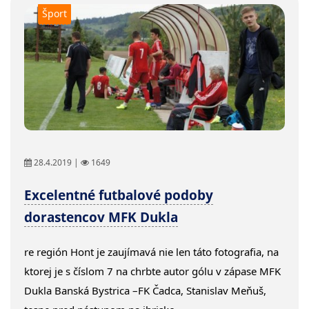
Šport
28.4.2019 |
1649
Excelentné futbalové podoby
dorastencov MFK Dukla
re región Hont je zaujímavá nie len táto fotografia, na
ktorej je s číslom 7 na chrbte autor gólu v zápase MFK
Dukla Banská Bystrica –FK Čadca, Stanislav Meňuš,