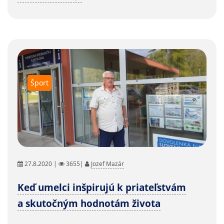
Šport
27.8.2020 |
3655|
Jozef Mazár
Keď umelci inšpirujú k priateľstvám
a skutočným hodnotám života