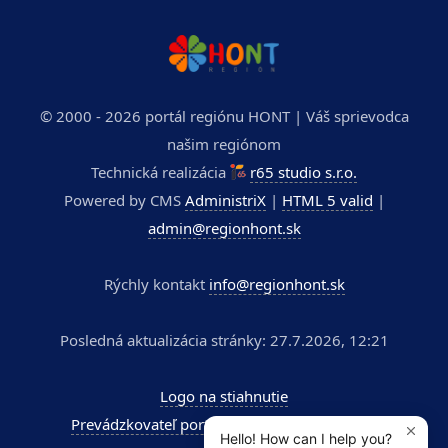
© 2000 - 2026 portál regiónu HONT | Váš sprievodca
našim regiónom
Technická realizácia
r65 studio s.r.o.
Powered by CMS
AdministriX
|
HTML 5 valid
|
admin@regionhont.sk
Rýchly kontakt
info@regionhont.sk
Posledná aktualizácia stránky: 27.7.2026, 12:21
Logo na stiahnutie
Prevádzkovateľ portálu - Kúpele Dudince a.s.