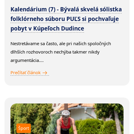
Kalendárium (7) - Bývalá skvelá sólistka
folklórneho súboru PUĽS si pochvaľuje
pobyt v Kúpeľoch Dudince
Nestretávame sa často, ale pri našich spoločných
dlhších rozhovoroch nechýba takmer nikdy
argumentácia....
Prečítať článok
Šport