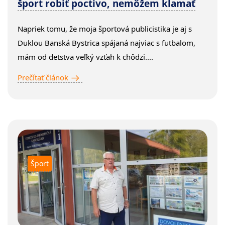
šport robiť poctivo, nemôžem klamať
Napriek tomu, že moja športová publicistika je aj s
Duklou Banská Bystrica spájaná najviac s futbalom,
mám od detstva veľký vzťah k chôdzi....
Prečítať článok
Šport