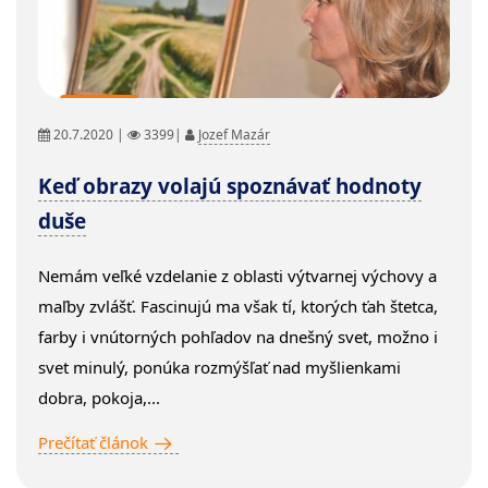
Reportáž
20.7.2020 |
3399|
Jozef Mazár
Keď obrazy volajú spoznávať hodnoty
duše
Nemám veľké vzdelanie z oblasti výtvarnej výchovy a
maľby zvlášť. Fascinujú ma však tí, ktorých ťah štetca,
farby i vnútorných pohľadov na dnešný svet, možno i
svet minulý, ponúka rozmýšľať nad myšlienkami
dobra, pokoja,...
Prečítať článok