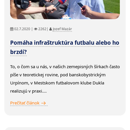
02.7.2020 |
2262|
Jozef Mazár
Pomáha infraštruktúra futbalu alebo ho
brzdí?
To, o čom sa u nás, v našich zemepisných šírkach často
píše v teoretickej rovine, pod banskobystrickým
Urpínom, v Mestskom futbalovom klube Dukla
realizujú v praxi....
Prečítať článok