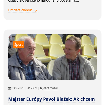
oslavy Slovenského národného povstania....
Prečítať článok
Šport
03.9.2020 |
2771|
Jozef Mazár
Majster Európy Pavol Blažek: Ak chcem