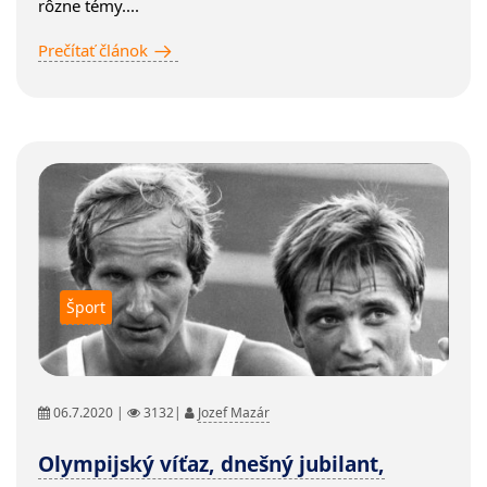
rôzne témy....
Prečítať článok
Šport
06.7.2020 |
3132|
Jozef Mazár
Olympijský víťaz, dnešný jubilant,