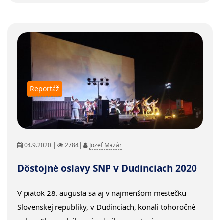
Reportáž
04.9.2020 |
2784|
Jozef Mazár
Dôstojné oslavy SNP v Dudinciach 2020
V piatok 28. augusta sa aj v najmenšom mestečku
Slovenskej republiky, v Dudinciach, konali tohoročné