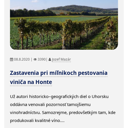
08.8.2020 |
3390|
Jozef Mazár
Zastavenia pri míľnikoch pestovania
viniča na Honte
Už autori historicko–geografických diel o Uhorsku
oddávna venovali pozornosť tamojšiemu
vinohradníctvu. Samozrejme, predovšetkým tam, kde
produkovali kvalitné víno....