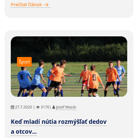
Prečítať článok
Šport
27.7.2020 |
3176|
Jozef Mazár
Keď mladí nútia rozmýšľať dedov
a otcov...