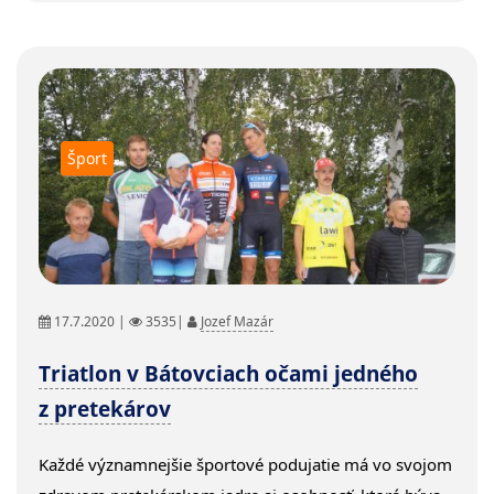
Šport
17.7.2020 |
3535|
Jozef Mazár
Triatlon v Bátovciach očami jedného
z pretekárov
Každé významnejšie športové podujatie má vo svojom