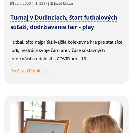
22.7.2020 |
3217|
Jozef Mazár
Turnaj v Dudinciach, štart futbalových
súťaží, dodržiavanie fair - play
Futbal, táto najpríťažlivejšia kolektívna hra pre státisíce
ľudí, nestráca svoje čaro ani v čase sústavných
informácií a udalostí s COVIDom - 19....
Prečítať článok