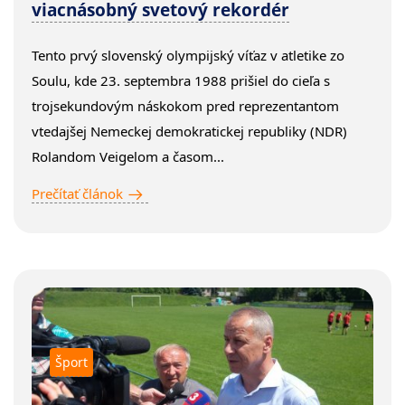
viacnásobný svetový rekordér
Tento prvý slovenský olympijský víťaz v atletike zo
Soulu, kde 23. septembra 1988 prišiel do cieľa s
trojsekundovým náskokom pred reprezentantom
vtedajšej Nemeckej demokratickej republiky (NDR)
Rolandom Veigelom a časom...
Prečítať článok
Šport