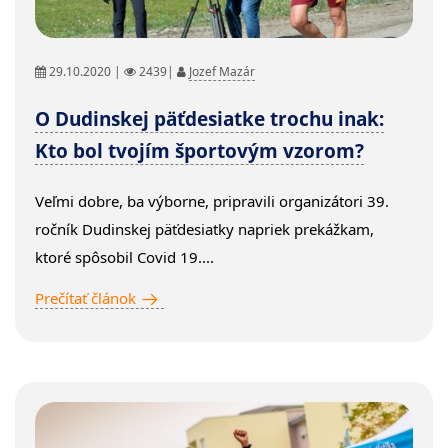
29.10.2020 |
2439|
Jozef Mazár
O Dudinskej päťdesiatke trochu inak:
Kto bol tvojím športovým vzorom?
Veľmi dobre, ba výborne, pripravili organizátori 39.
ročník Dudinskej päťdesiatky napriek prekážkam,
ktoré spôsobil Covid 19....
Prečítať článok