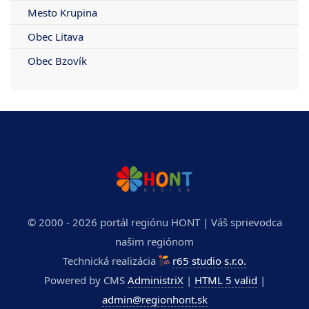
Mesto Krupina
Obec Litava
Obec Bzovík
© 2000 - 2026 portál regiónu HONT | Váš sprievodca
našim regiónom
Technická realizácia
r65 studio s.r.o.
Powered by CMS
AdministriX
|
HTML 5 valid
|
admin@regionhont.sk