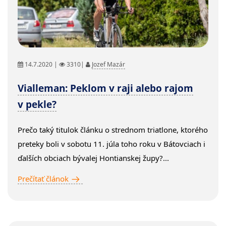
14.7.2020 |
3310|
Jozef Mazár
Vialleman: Peklom v raji alebo rajom
v pekle?
Prečo taký titulok článku o strednom triatlone, ktorého
preteky boli v sobotu 11. júla toho roku v Bátovciach i
ďalších obciach bývalej Hontianskej župy?...
Prečítať článok