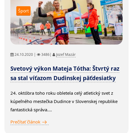
Šport
24.10.2020 |
3486|
Jozef Mazár
Svetový výkon Mateja Tótha: Štvrtý raz
sa stal víťazom Dudinskej päťdesiatky
24. októbra toho roku obletela celý atletický svet z
kúpeľného mestečka Dudince v Slovenskej republike
fantastická správa....
Prečítať článok