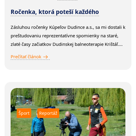
Ročenka, ktorá poteší každého
Zásluhou ročenky Kúpeľov Dudince a.s., sa mi dostali k
preštudovaniu reprezentatívne spomienky na staré,
zlaté časy začiatkov Dudinskej balneoterapie Krištáľ....
Prečítať článok
Šport
Reportáž