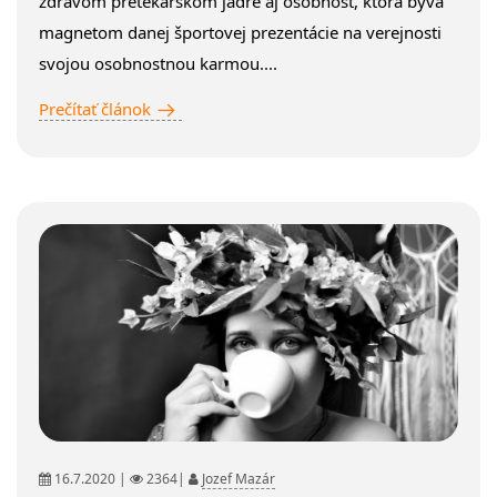
zdravom pretekárskom jadre aj osobnosť, ktorá býva
magnetom danej športovej prezentácie na verejnosti
svojou osobnostnou karmou....
Prečítať článok
16.7.2020 |
2364|
Jozef Mazár