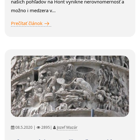
našich pohľadov na Hont vynikne nerovnomernosť a
možno i medzera v...
Prečítať článok
08.5.2020 |
2895|
Jozef Mazár