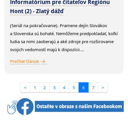
Informatórium pre čitateľov Regiónu
Hont (2) - Zlatý dážď
(Seriál na pokračovanie). Pramene dejín Slovákov
a Slovenska sú bohaté. Nemôžeme predpokladať, koľkí
ľudia sa nimi zaoberajú a aké zdroje pre rozširovanie
svojich vedomostí majú k dispozícii....
Prečítať článok
<
1
2
3
4
5
6
7
>